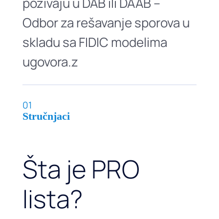
pozivaju u DAB ili DAAB –
Odbor za rešavanje sporova u
skladu sa FIDIC modelima
ugovora.z
01
Stručnjaci
Šta je PRO
lista?