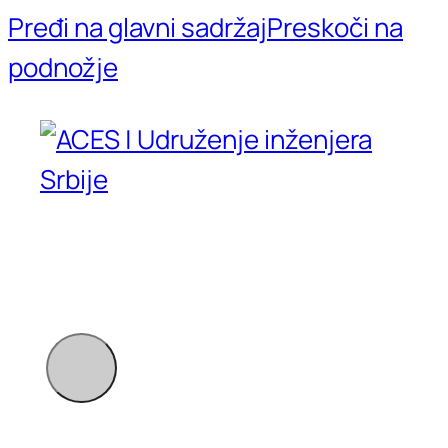
Pređi na glavni sadržaj
Preskoči na
podnožje