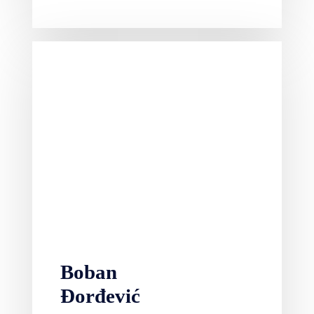
Boban
Đorđević