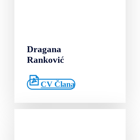
Dragana
Ranković
CV Člana