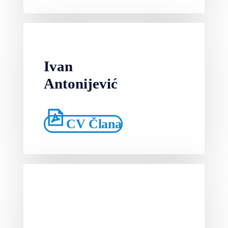
Ivan
Antonijević
CV Člana