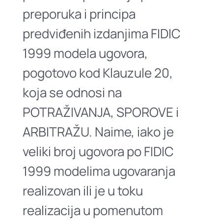
preporuka i principa
predviđenih izdanjima FIDIC
1999 modela ugovora,
pogotovo kod Klauzule 20,
koja se odnosi na
POTRAŽIVANJA, SPOROVE i
ARBITRAŽU. Naime, iako je
veliki broj ugovora po FIDIC
1999 modelima ugovaranja
realizovan ili je u toku
realizacija u pomenutom