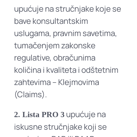
upućuje na stručnjake koje se
bave konsultantskim
uslugama, pravnim savetima,
tumačenjem zakonske
regulative, obračunima
količina i kvaliteta i odštetnim
zahtevima – Klejmovima
(Claims).
upućuje na
2. Lista PRO 3
iskusne stručnjake koji se