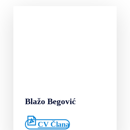
Blažo Begović
CV Člana