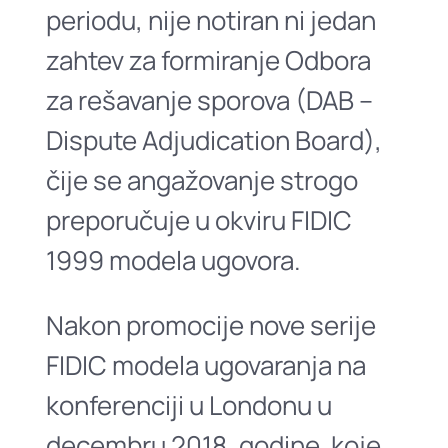
periodu, nije notiran ni jedan
zahtev za formiranje Odbora
za rešavanje sporova (DAB –
Dispute Adjudication Board),
čije se angažovanje strogo
preporučuje u okviru FIDIC
1999 modela ugovora.
Nakon promocije nove serije
FIDIC modela ugovaranja na
konferenciji u Londonu u
decembru 2018. godine, koje