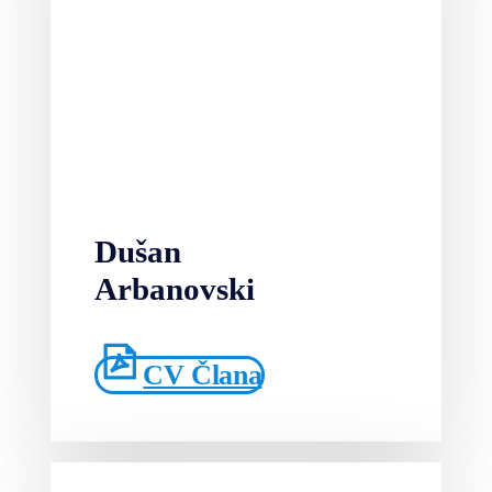
Dušan
Arbanovski
CV Člana