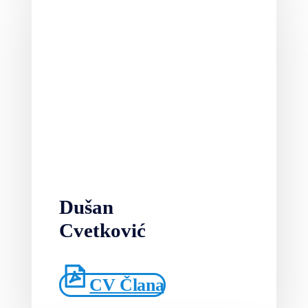
Dušan
Cvetković
CV Člana