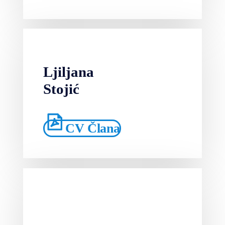
Ljiljana
Stojić
CV Člana