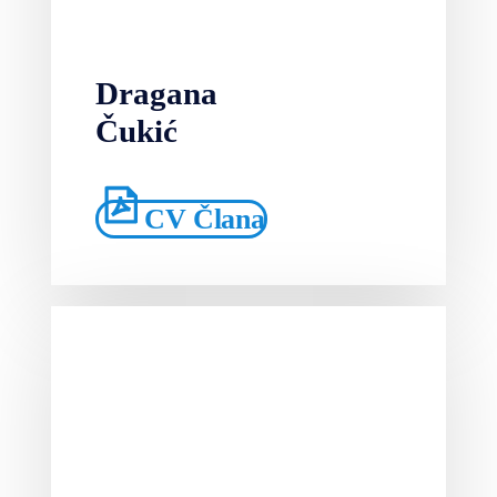
Dragana
Čukić
CV Člana