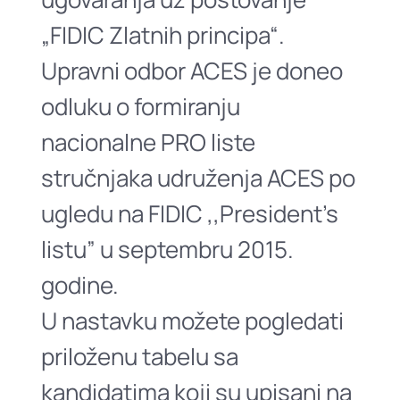
„FIDIC Zlatnih principa“.
Upravni odbor ACES je doneo
odluku o formiranju
nacionalne PRO liste
stručnjaka udruženja ACES po
ugledu na FIDIC ,,President’s
listu” u septembru 2015.
godine.
U nastavku možete pogledati
priloženu tabelu sa
kandidatima koji su upisani na