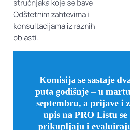
stručnjaka koje se bave
Odštetnim zahtevima i
konsultacijama iz raznih
oblasti.
Komisija se sastaje dv
puta godišnje – u martu
septembru, a prijave i 
upis na PRO Listu se
prikupljaju i evaluiraj