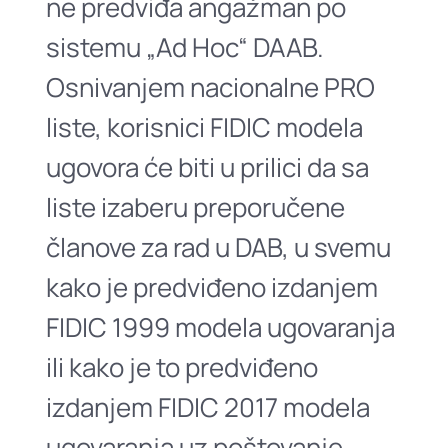
ne predviđa angažman po
sistemu „Ad Hoc“ DAAB.
Osnivanjem nacionalne PRO
liste, korisnici FIDIC modela
ugovora će biti u prilici da sa
liste izaberu preporučene
članove za rad u DAB, u svemu
kako je predviđeno izdanjem
FIDIC 1999 modela ugovaranja
ili kako je to predviđeno
izdanjem FIDIC 2017 modela
ugovaranja uz poštovanje