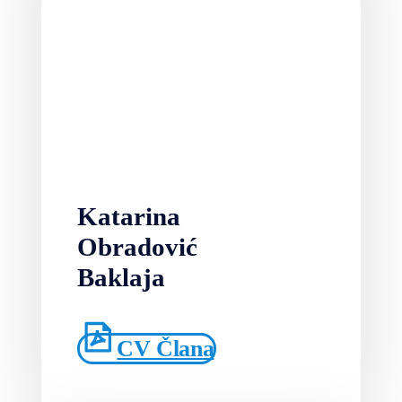
Katarina
Obradović
Baklaja
CV Člana