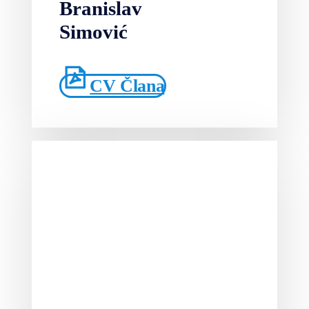
Branislav
Simović
CV Člana