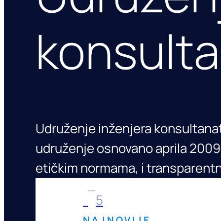
konsulta
Udruženje inženjera konsultanata
udruženje osnovano aprila 2009.
etičkim normama, i transparent
1
5
NAJNOVIJE