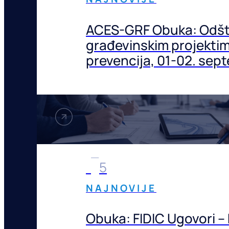
ACES-GRF Obuka: Odšte
građevinskim projektima
prevencija, 01-02. sep
Beogradu
1
5
NAJNOVIJE
Obuka: FIDIC Ugovori –