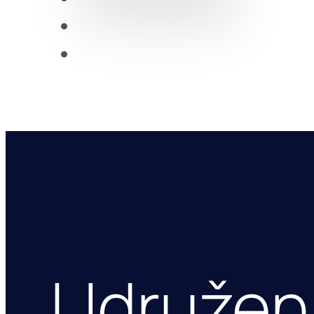
Future Leaders
CDRC
Udruženj