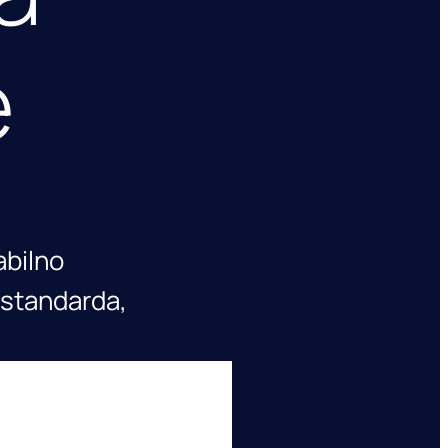
e
abilno
 standarda,