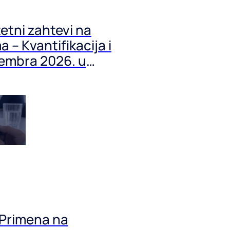
tni zahtevi na
 – Kvantifikacija i
tembra 2026. u
 Primena na