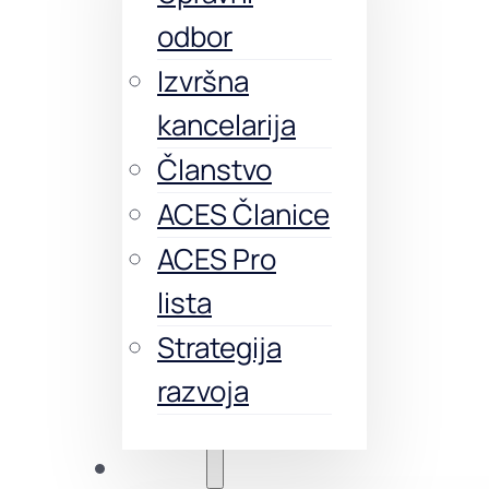
odbor
Izvršna
kancelarija
Članstvo
ACES Članice
ACES Pro
lista
Strategija
razvoja
Obuke