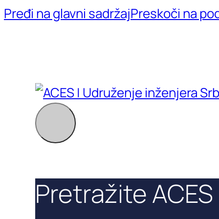
Pređi na glavni sadržaj
Preskoči na po
Pretražite ACES