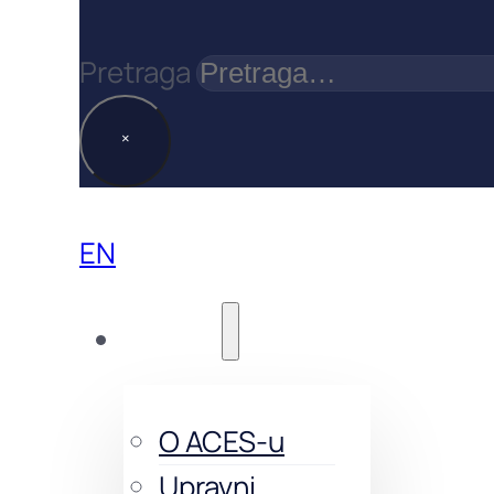
Pretraga
×
EN
O nama
O ACES-u
Upravni