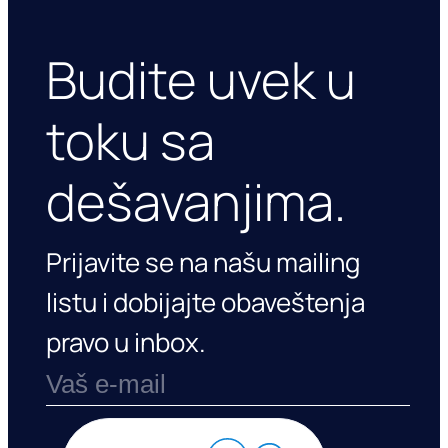
Budite uvek u
toku sa
dešavanjima.
Prijavite se na našu mailing
listu i dobijajte obaveštenja
pravo u inbox.