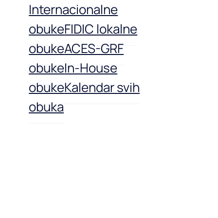
Internacionalne
obuke
FIDIC lokalne
obuke
ACES-GRF
obuke
In-House
obuke
Kalendar svih
obuka