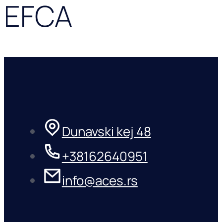
EFCA
Dunavski kej 48
+38162640951
info@aces.rs