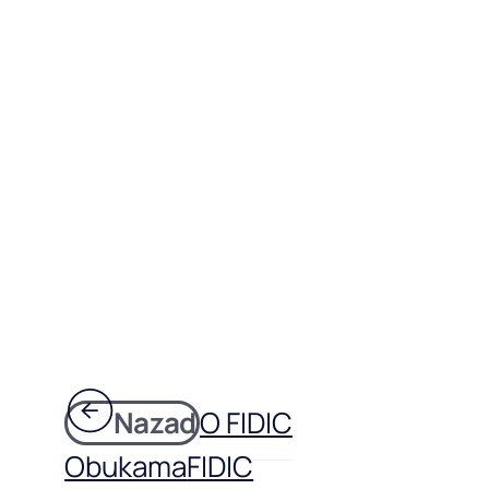
Nazad
O FIDIC
Obukama
FIDIC