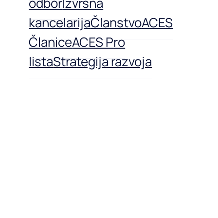
odbor
Izvršna
kancelarija
Članstvo
ACES
Članice
ACES Pro
lista
Strategija razvoja