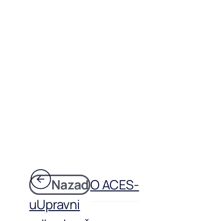
Nazad
O ACES-
u
Upravni