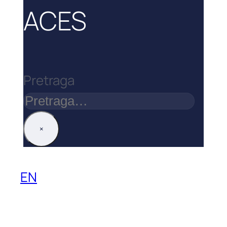
ACES
Pretraga
×
EN