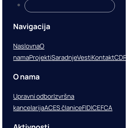
Navigacija
Naslovna
O
nama
Projekti
Saradnje
Vesti
Kontakt
CDR
O nama
Upravni odbor
Izvršna
kancelarija
ACES članice
FIDIC
EFCA
Aktivnosti