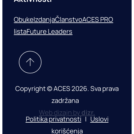
Obuke
Izdanja
Članstvo
ACES PRO
lista
Future Leaders
Copyright © ACES 2026. Sva prava
zadržana
Web dizajn by
dizr.
Politika privatnosti
|
Uslovi
korišćenja