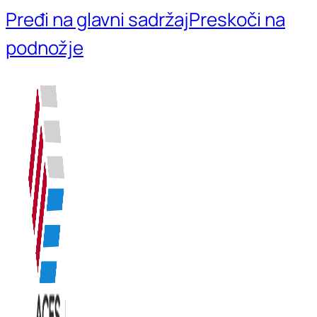
Pređi na glavni sadržaj
Preskoči na
podnožje