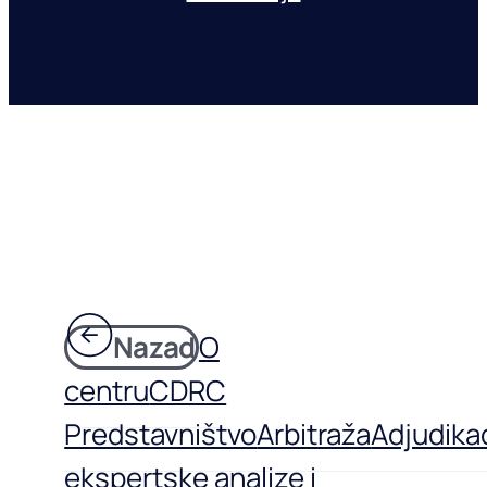
Nazad
O
centru
CDRC
Predstavništvo
Arbitraža
Adjudikac
ekspertske analize i