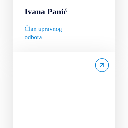
Ivana Panić
Član upravnog
odbora