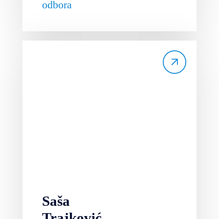
odbora
Saša
Trajković