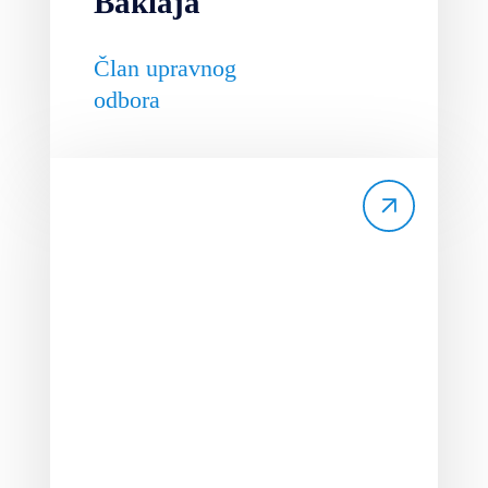
Baklaja
Član upravnog
odbora