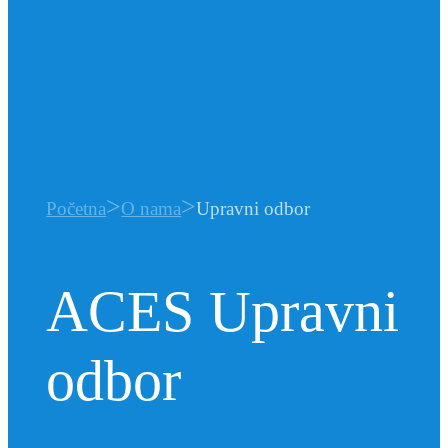
>
>
Početna
O nama
Upravni odbor
ACES Upravni
odbor