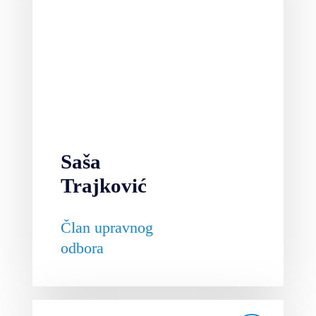
Saša
Trajković
Član upravnog
odbora