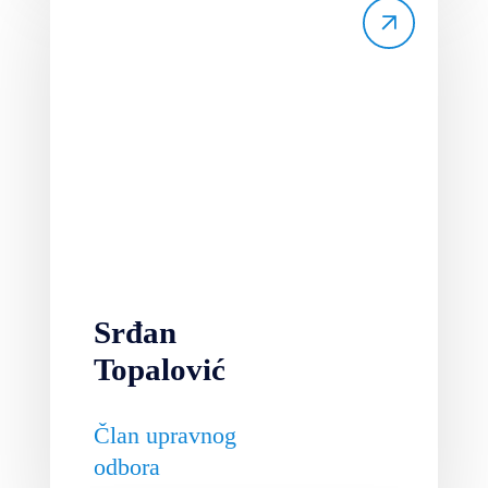
Srđan
Topalović
Član upravnog
odbora