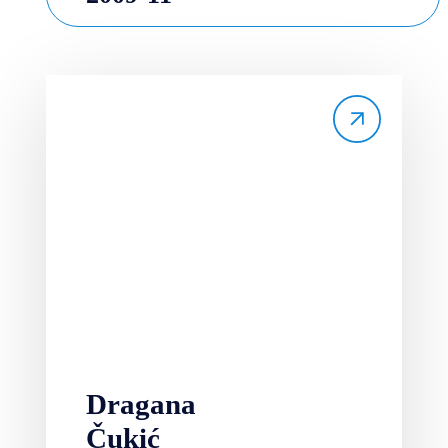
Dragana
Čukić