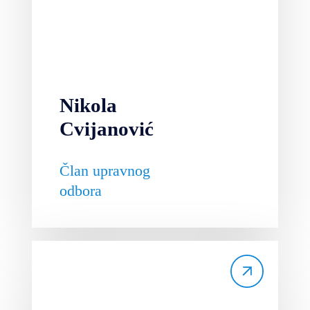
Nikola
Cvijanović
Član upravnog
odbora