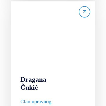
Dragana
Čukić
Član upravnog