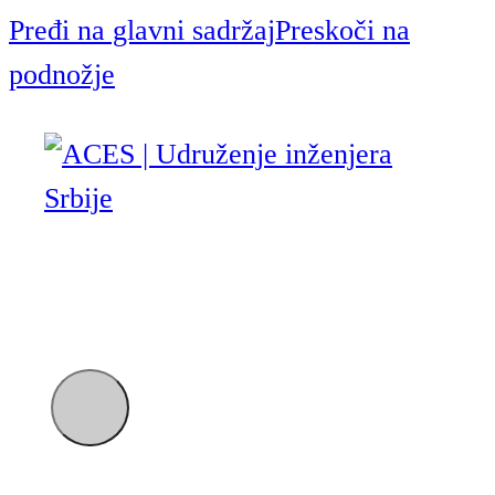
Pređi na glavni sadržaj
Preskoči na
podnožje