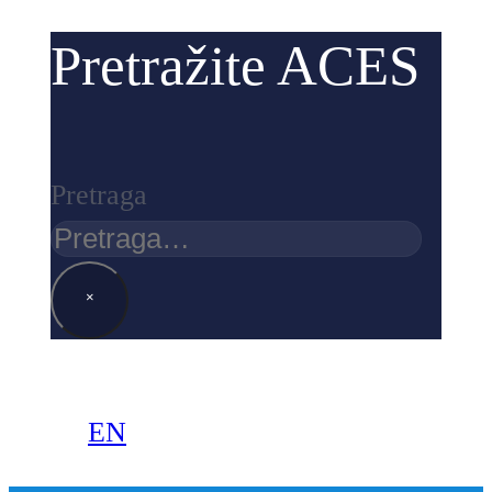
Pretražite ACES
Pretraga
×
EN