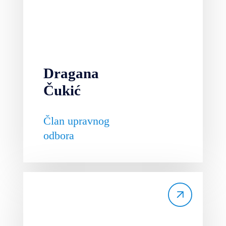
Dragana
Čukić
Član upravnog
odbora