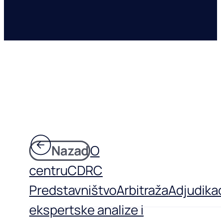
Nazad
O
centru
CDRC
Predstavništvo
Arbitraža
Adjudikac
ekspertske analize i