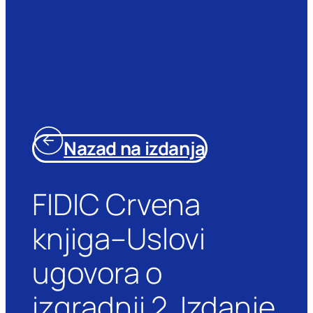
Nazad na izdanja
FIDIC Crvena
knjiga–Uslovi
ugovora o
izgradnji 2. Izdanje