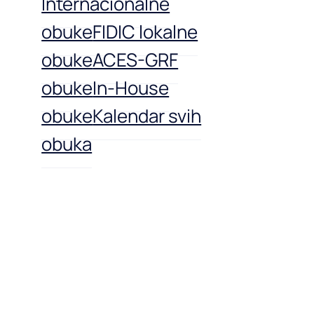
Internacionalne
obuke
FIDIC lokalne
obuke
ACES-GRF
obuke
In-House
obuke
Kalendar svih
obuka