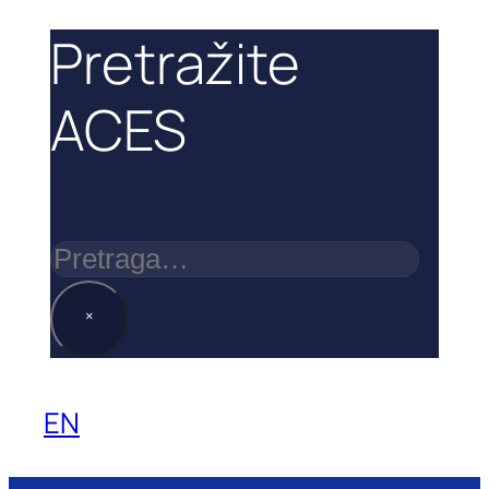
Pretražite
ACES
Pretraga
×
EN