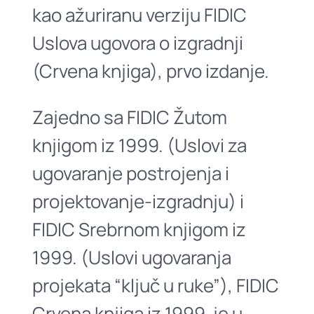
kao ažuriranu verziju FIDIC
Uslova ugovora o izgradnji
(Crvena knjiga), prvo izdanje.
Zajedno sa FIDIC Žutom
knjigom iz 1999. (Uslovi za
ugovaranje postrojenja i
projektovanje-izgradnju) i
FIDIC Srebrnom knjigom iz
1999. (Uslovi ugovaranja
projekata “ključ u ruke”), FIDIC
Crvena knjiga iz 1999. je u