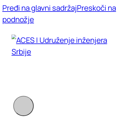
Pređi na glavni sadržaj
Preskoči na
podnožje