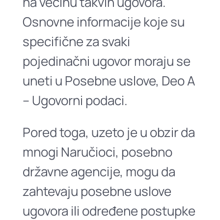
na većinu takvih ugovora.
Osnovne informacije koje su
specifične za svaki
pojedinačni ugovor moraju se
uneti u Posebne uslove, Deo A
– Ugovorni podaci.
Pored toga, uzeto je u obzir da
mnogi Naručioci, posebno
državne agencije, mogu da
zahtevaju posebne uslove
ugovora ili određene postupke