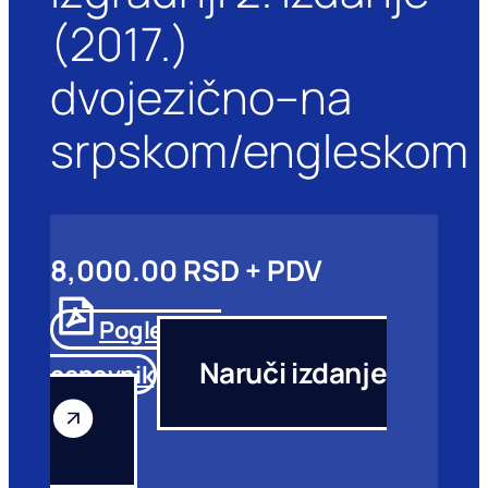
(2017.)
dvojezično–na
srpskom/engleskom
8,000.00 RSD + PDV
Pogledajte
Naruči izdanje
cenovnik