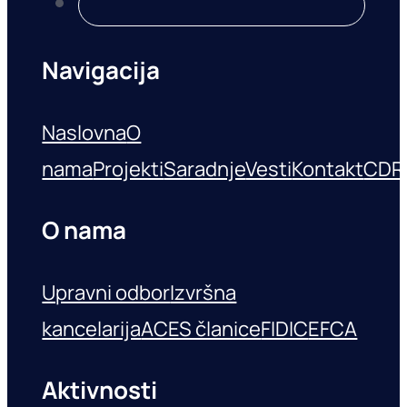
Navigacija
Naslovna
O
nama
Projekti
Saradnje
Vesti
Kontakt
CDR
O nama
Upravni odbor
Izvršna
kancelarija
ACES članice
FIDIC
EFCA
Aktivnosti