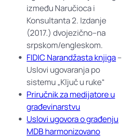
između Naručioca i
Konsultanta 2. Izdanje
(2017.) dvojezično–na
srpskom/engleskom.
FIDIC Narandžasta knjiga
–
Uslovi ugovaranja po
sistemu „Ključ u ruke“
Priručnik za medijatore u
građevinarstvu
Uslovi ugovora o građenju
MDB harmonizovano