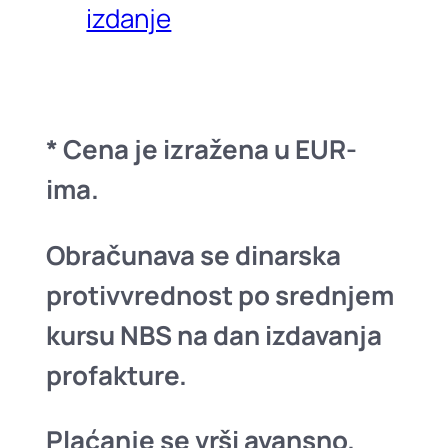
izdanje
* Cena je izražena u EUR-
ima.
Obračunava se dinarska
protivvrednost po srednjem
kursu NBS na dan izdavanja
profakture.
Plaćanje se vrši avansno.