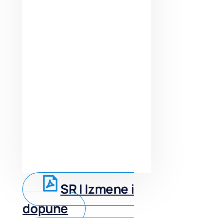
SR | Izmene i
dopune