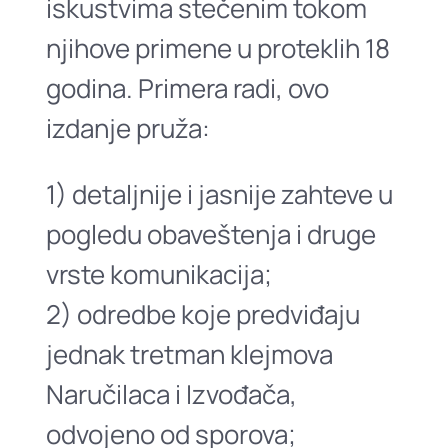
iskustvima stečenim tokom
njihove primene u proteklih 18
godina. Primera radi, ovo
izdanje pruža:
1) detaljnije i jasnije zahteve u
pogledu obaveštenja i druge
vrste komunikacija;
2) odredbe koje predviđaju
jednak tretman klejmova
Naručilaca i Izvođača,
odvojeno od sporova;