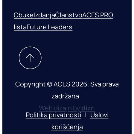
Obuke
Izdanja
Članstvo
ACES PRO
lista
Future Leaders
Copyright © ACES 2026. Sva prava
zadržana
Web dizajn by
dizr.
Politika privatnosti
|
Uslovi
korišćenja