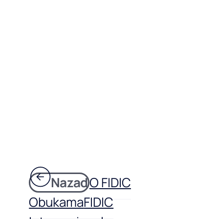
Nazad
O FIDIC
Obukama
FIDIC