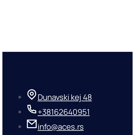
Dunavski kej 48
+38162640951
info@aces.rs