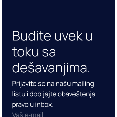
Budite uvek u
toku sa
dešavanjima.
Prijavite se na našu mailing
listu i dobijajte obaveštenja
pravo u inbox.