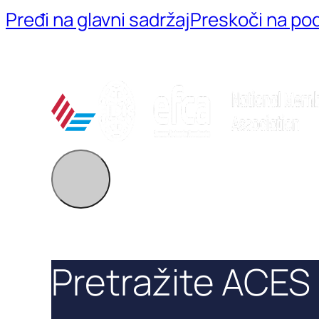
Pređi na glavni sadržaj
Preskoči na po
Pretražite ACES