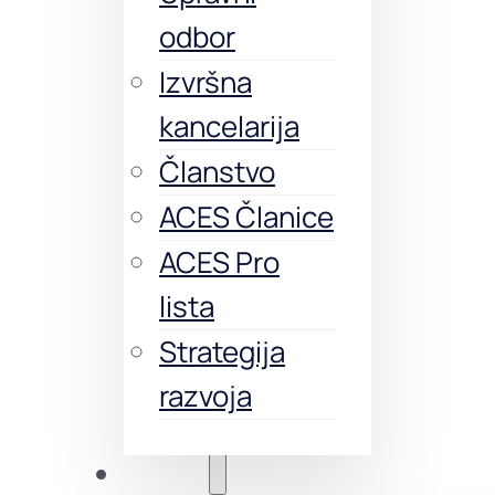
odbor
Izvršna
kancelarija
Članstvo
ACES Članice
ACES Pro
lista
Strategija
razvoja
Obuke