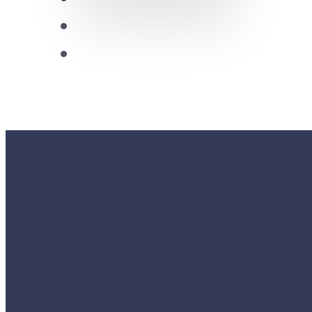
Future Leaders
CDRC