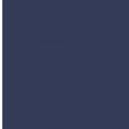
Nazad na vesti
RASPISAN K
REŠENJE ZA 
“LOŽIONICA”