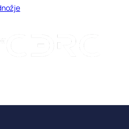
dnožje
Kon