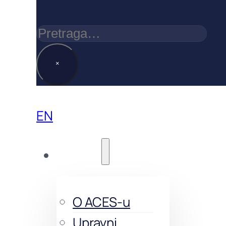
Pretraga
×
EN
O nama
O ACES-u
Upravni