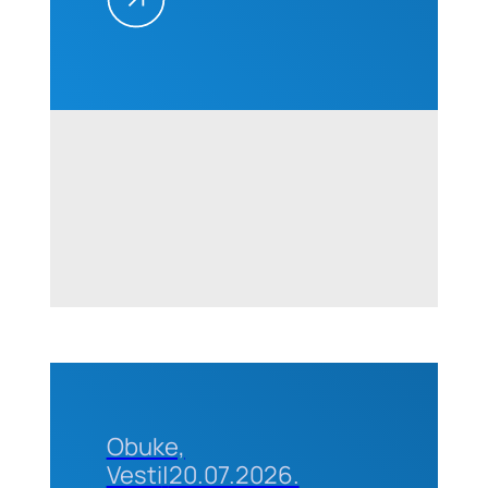
projektima
–
Kvantifikacija
i
prevencija,
01-02.
septembra
2026. u
Beogradu
Obuke,
Vesti
|
20.07.2026.