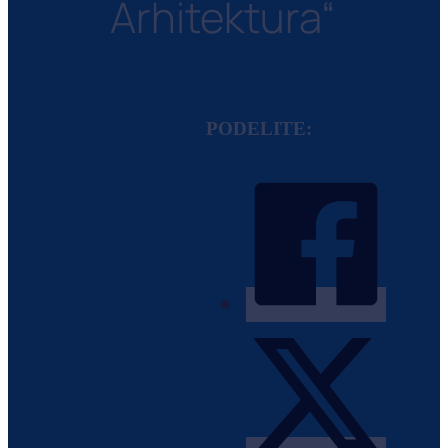
Arhitektura“
PODELITE: