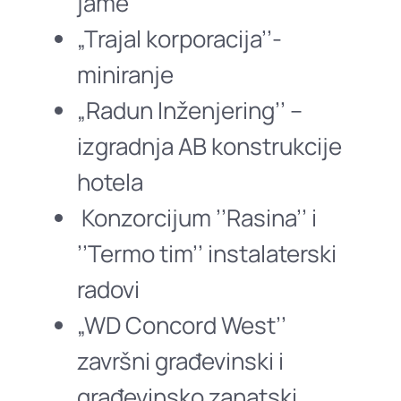
jame
„Trajal korporacija’’-
miniranje
„Radun Inženjering’’ –
izgradnja AB konstrukcije
hotela
Konzorcijum ’’Rasina’’ i
’’Termo tim’’ instalaterski
radovi
„WD Concord West’’
završni građevinski i
građevinsko zanatski