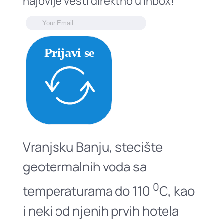
najovije vesti direktno u inbox!
Prijavi se
Vranjsku Banju, stecište
geotermalnih voda sa
0
temperaturama do 110
C, kao
i neki od njenih prvih hotela