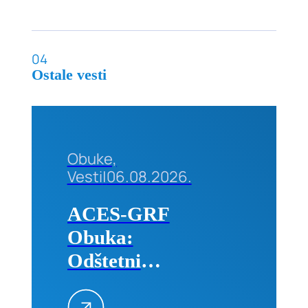
04
Ostale vesti
Obuke,
Vesti
|
06.08.2026.
ACES-GRF
Obuka:
Odštetni
zahtevi na
građevinskim