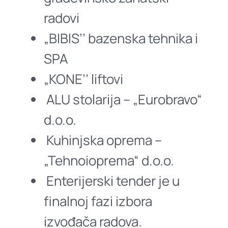
radovi
„BIBIS’’ bazenska tehnika i
SPA
„KONE’’ liftovi
ALU stolarija – „Eurobravo“
d.o.o.
Kuhinjska oprema –
„Tehnoioprema“ d.o.o.
Enterijerski tender je u
finalnoj fazi izbora
izvođača radova.