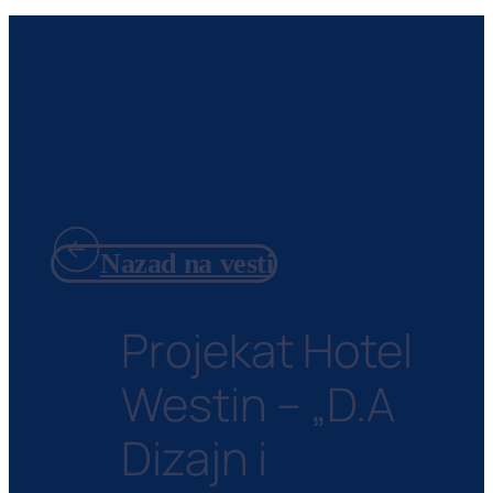
Nazad na vesti
Projekat Hotel
Westin – „D.A
Dizajn i