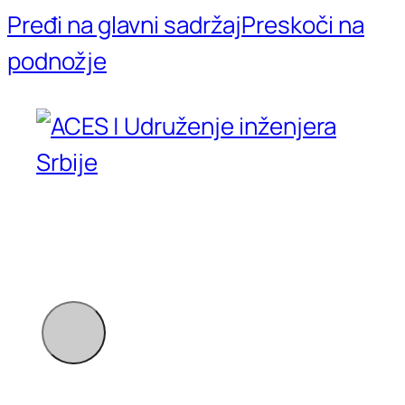
Pređi na glavni sadržaj
Preskoči na
podnožje