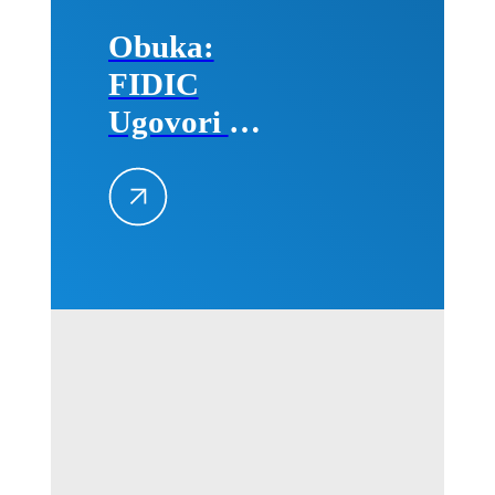
Obuka:
FIDIC
Ugovori –
Primena na
projektima,
25–26.
avgusta
2026.
godine u
Beogradu