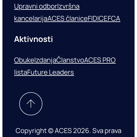
Upravni odbor
Izvršna
kancelarija
ACES članice
FIDIC
EFCA
Aktivnosti
Obuke
Izdanja
Članstvo
ACES PRO
lista
Future Leaders
Copyright © ACES 2026. Sva prava