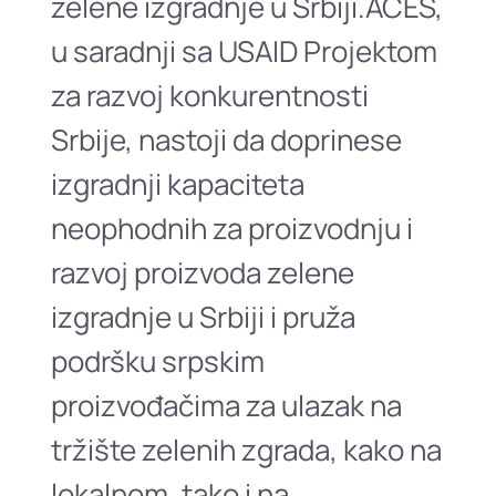
zelene izgradnje u Srbiji.ACES,
u saradnji sa USAID Projektom
za razvoj konkurentnosti
Srbije, nastoji da doprinese
izgradnji kapaciteta
neophodnih za proizvodnju i
razvoj proizvoda zelene
izgradnje u Srbiji i pruža
podršku srpskim
proizvođačima za ulazak na
tržište zelenih zgrada, kako na
lokalnom, tako i na