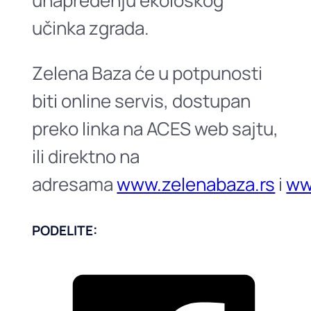
unapređenju ekološkog
učinka zgrada.
Zelena Baza će u potpunosti
biti online servis, dostupan
preko linka na ACES web sajtu,
ili direktno na
adresama
www.zelenabaza.rs
i
ww
PODELITE: