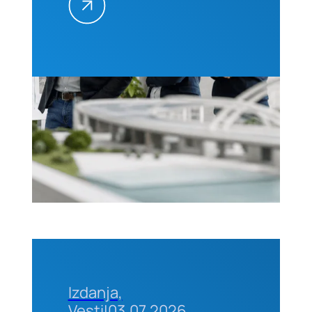
na
projektima,
25–26.
avgusta
2026.
godine u
Beogradu
Izdanja,
Vesti
|
03.07.2026.