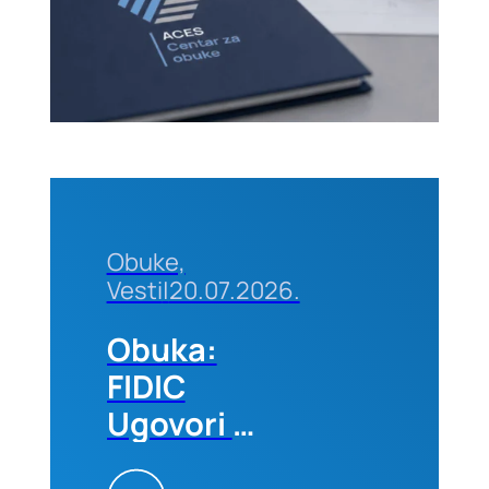
01-02.
septembra
2026. u
Beogradu
Obuke,
Vesti
|
20.07.2026.
Obuka:
FIDIC
Ugovori –
Primena