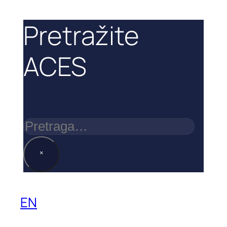
Pretražite
ACES
Pretraga
×
EN