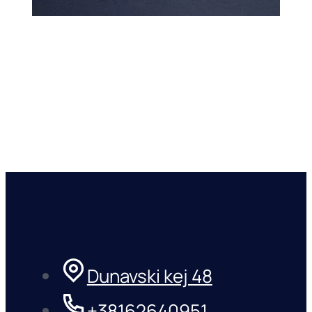
Dunavski kej 48
+38162640951