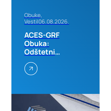
Obuke,
Vesti
|
06.08.2026.
ACES-GRF
Obuka:
Odštetni
zahtevi na
građevinskim
projektima
–
Kvantifikacija
i
prevencija,