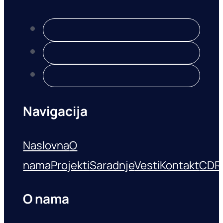
Navigacija
Naslovna
O
nama
Projekti
Saradnje
Vesti
Kontakt
CDR
O nama