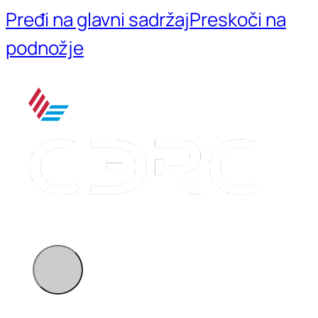
Pređi na glavni sadržaj
Preskoči na
podnožje