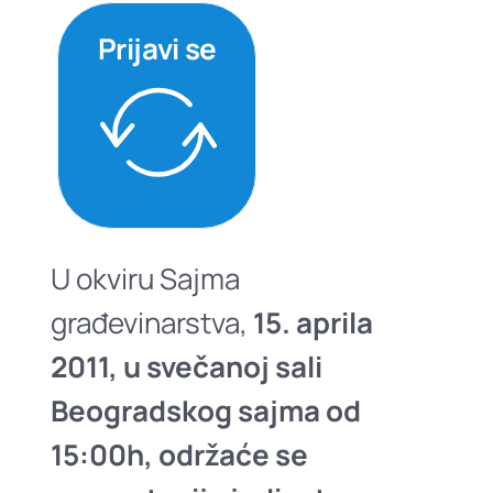
Prijavi se
U okviru Sajma
građevinarstva,
15. aprila
2011, u svečanoj sali
Beogradskog sajma od
15:00h, održaće se