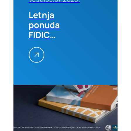
Letnja
ponuda
FIDIC
izdanja