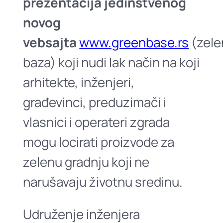
prezentacija jedinstvenog
novog
vebsajta
www.greenbase.rs
(zele
baza) koji nudi lak način na koji
arhitekte, inženjeri,
građevinci, preduzimači i
vlasnici i operateri zgrada
mogu locirati proizvode za
zelenu gradnju koji ne
narušavaju životnu sredinu.
Udruženje inženjera