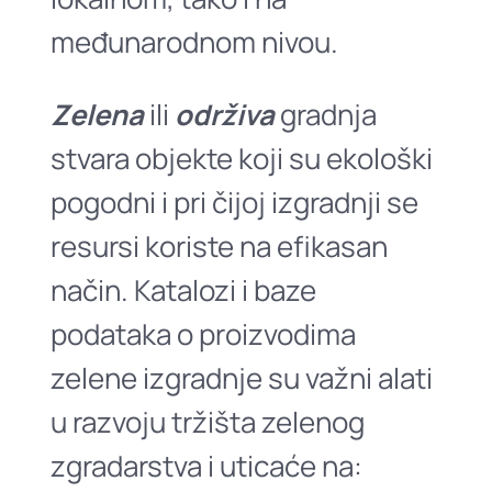
međunarodnom nivou.
Zelena
ili
održiva
gradnja
stvara objekte koji su ekološki
pogodni i pri čijoj izgradnji se
resursi koriste na efikasan
način. Katalozi i baze
podataka o proizvodima
zelene izgradnje su važni alati
u razvoju tržišta zelenog
zgradarstva i uticaće na: