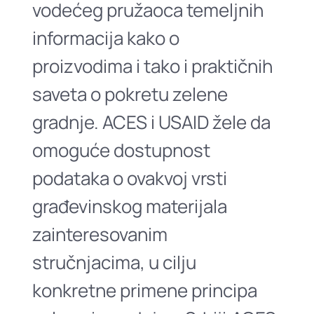
vodećeg pružaoca temeljnih
informacija kako o
proizvodima i tako i praktičnih
saveta o pokretu zelene
gradnje. ACES i USAID žele da
omoguće dostupnost
podataka o ovakvoj vrsti
građevinskog materijala
zainteresovanim
stručnjacima, u cilju
konkretne primene principa