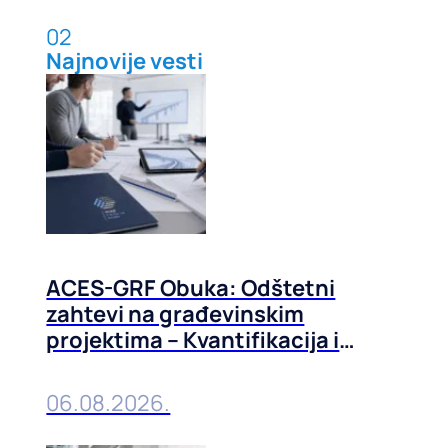
02
Najnovije vesti
ACES-GRF Obuka: Odštetni
zahtevi na građevinskim
projektima – Kvantifikacija i
prevencija, 01-02. septembra
2026. u Beogradu
06.08.2026.