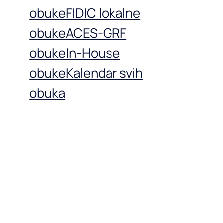
obuke
FIDIC lokalne
obuke
ACES-GRF
obuke
In-House
obuke
Kalendar svih
obuka