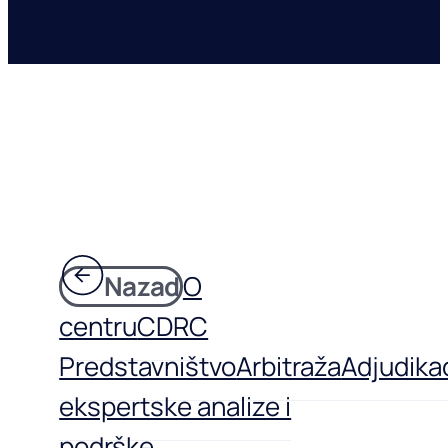
Nazad
O
centru
CDRC
Predstavništvo
Arbitraža
Adjudikac
ekspertske analize i
podrške