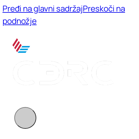
Pređi na glavni sadržaj
Preskoči na
podnožje