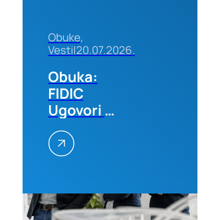
Obuke,
Vesti
|
20.07.2026.
Obuka:
FIDIC
Ugovori –
Primena
na
projektima,
25–26.
avgusta
2026.