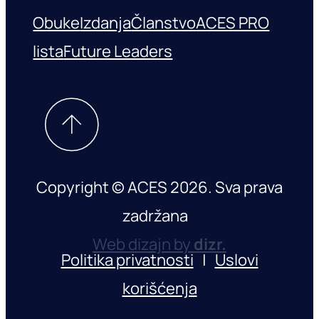
Obuke
Izdanja
Članstvo
ACES PRO
lista
Future Leaders
Copyright © ACES 2026. Sva prava
zadržana
Web dizajn by
dizr.
Politika privatnosti
|
Uslovi
korišćenja