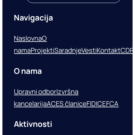
Navigacija
Naslovna
O
nama
Projekti
Saradnje
Vesti
Kontakt
CDR
O nama
Upravni odbor
Izvršna
kancelarija
ACES članice
FIDIC
EFCA
Aktivnosti