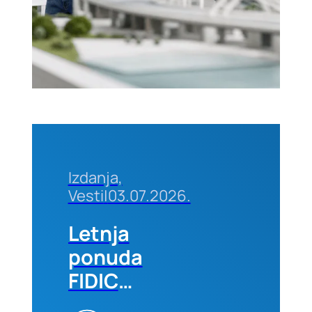
godine u
Beogradu
Izdanja,
Vesti
|
03.07.2026.
Letnja
ponuda
FIDIC
izdanja