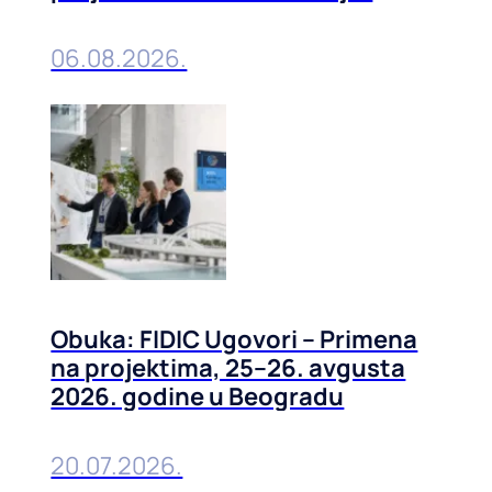
prevencija, 01-02. septembra
2026. u Beogradu
06.08.2026.
Obuka: FIDIC Ugovori – Primena
na projektima, 25–26. avgusta
2026. godine u Beogradu
20.07.2026.