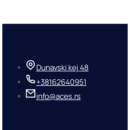
Dunavski kej 48
+38162640951
info@aces.rs