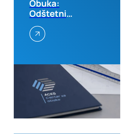
Obuka:
Odštetni
zahtevi na
građevinskim
projektima
–
Kvantifikacija
i
prevencija,
01-02.
septembra
2026. u
Beogradu