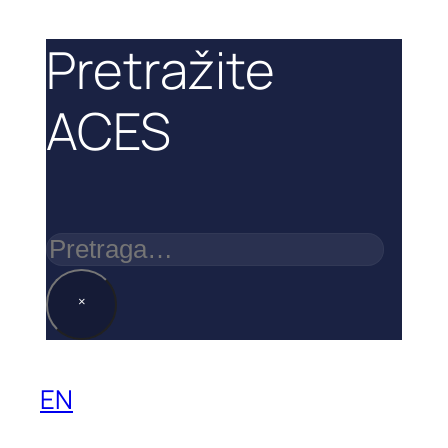
Pretražite
ACES
Pretraga
×
EN