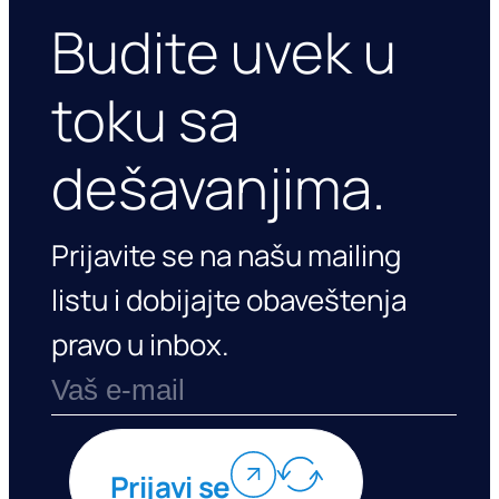
Budite uvek u
toku sa
dešavanjima.
Prijavite se na našu mailing
listu i dobijajte obaveštenja
pravo u inbox.
Prijavi se