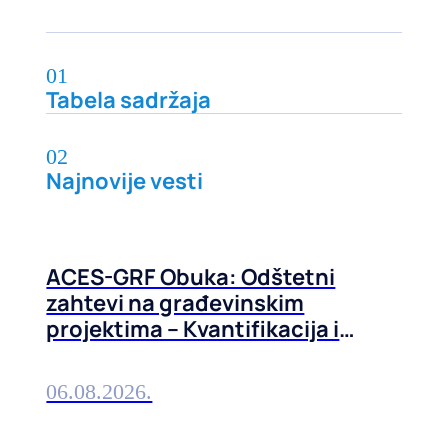
01
Tabela sadržaja
02
Najnovije vesti
ACES-GRF Obuka: Odštetni
zahtevi na građevinskim
projektima – Kvantifikacija i
prevencija, 01-02. septembra
2026. u Beogradu
06.08.2026.