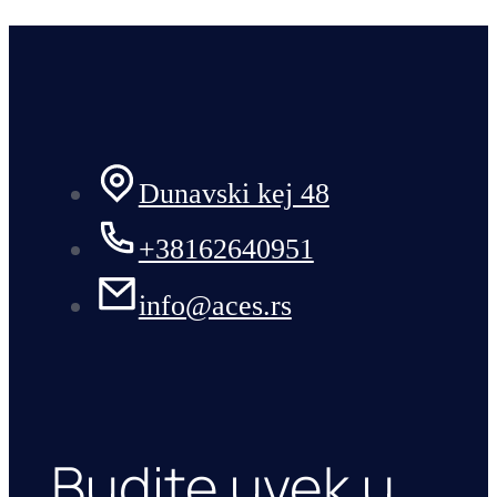
Dunavski kej 48
+38162640951
info@aces.rs
Budite uvek u