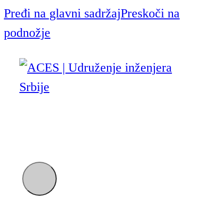
Pređi na glavni sadržaj
Preskoči na
podnožje