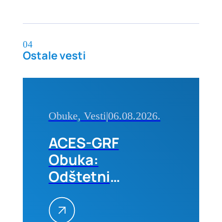
04
Ostale vesti
Obuke, Vesti
|
06.08.2026.
ACES-GRF
Obuka:
Odštetni
zahtevi na
građevinskim