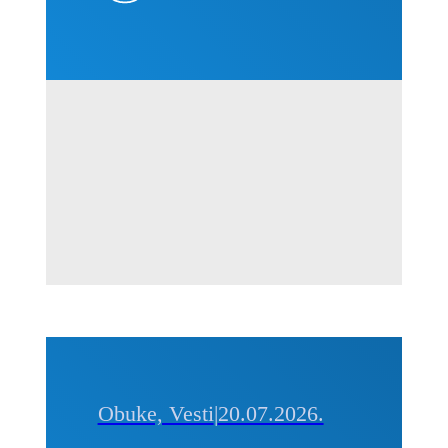
projektima
–
Kvantifikacija
i
prevencija,
01-02.
septembra
2026. u
Beogradu
Obuke, Vesti
|
20.07.2026.