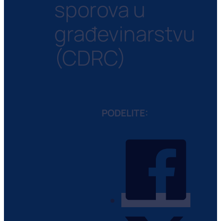
sporova u
građevinarstvu
(CDRC)
PODELITE: