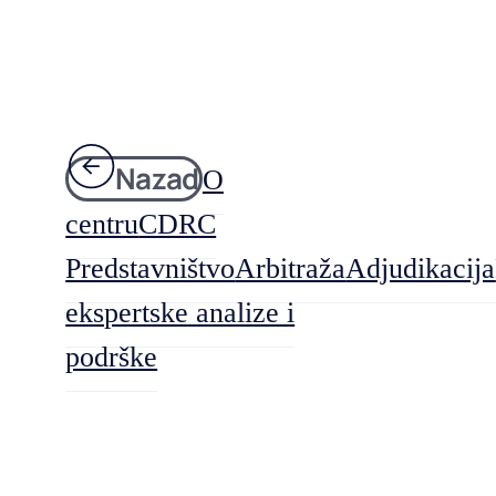
Nazad
O
centru
CDRC
Predstavništvo
Arbitraža
Adjudikacija
ekspertske analize i
podrške