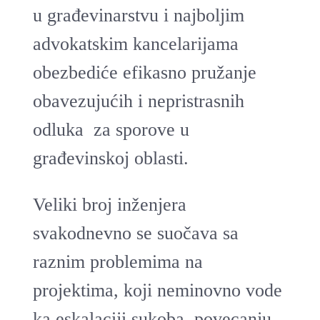
u građevinarstvu i najboljim
advokatskim kancelarijama
obezbediće efikasno pružanje
obavezujućih i nepristrasnih
odluka za sporove u
građevinskoj oblasti.
Veliki broj inženjera
svakodnevno se suočava sa
raznim problemima na
projektima, koji neminovno vode
ka eskalaciji sukoba, povecanju