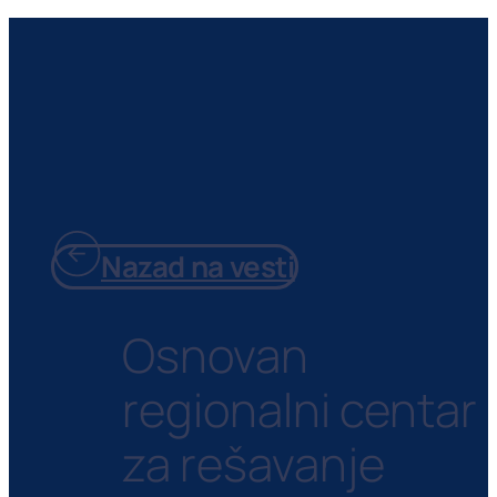
Nazad na vesti
Osnovan
regionalni centar
za rešavanje