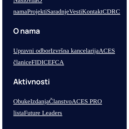
nama
Projekti
Saradnje
Vesti
Kontakt
CDRC
O nama
Upravni odbor
Izvršna kancelarija
ACES
članice
FIDIC
EFCA
Aktivnosti
Obuke
Izdanja
Članstvo
ACES PRO
lista
Future Leaders