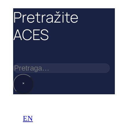
Pretražite
ACES
Pretraga
×
EN