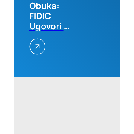
Obuka:
FIDIC
Ugovori –
Primena
na
projektima,
25–26.
avgusta
2026.
godine u
Beogradu