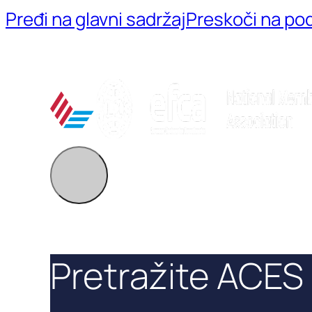
Pređi na glavni sadržaj
Preskoči na po
Pretražite ACES