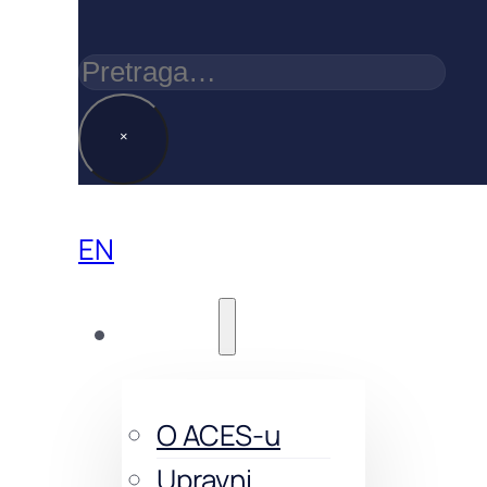
Pretraga
×
EN
O nama
O ACES-u
Upravni