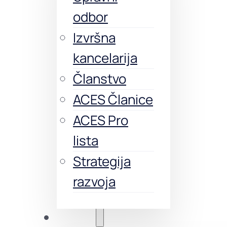
odbor
Izvršna
kancelarija
Članstvo
ACES Članice
ACES Pro
lista
Strategija
razvoja
Obuke