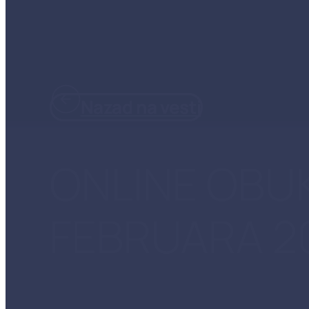
Nazad na vesti
ONLINE OBUK
FEBRUARA 20