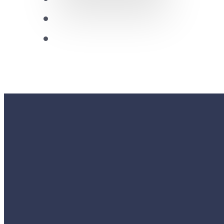
Future Leaders
CDRC