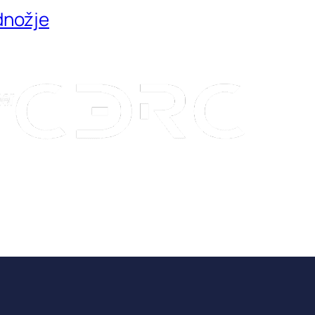
dnožje
Kon