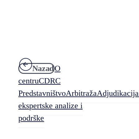
Nazad
O
centru
CDRC
Predstavništvo
Arbitraža
Adjudikacija
ekspertske analize i
podrške