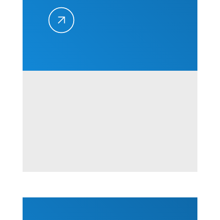
zahtevi na
građevinskim
projektima
–
Kvantifikacija
i
prevencija,
01-02.
septembra
2026. u
Beogradu