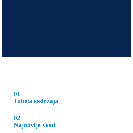
01
Tabela sadržaja
02
Najnovije vesti