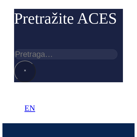
Pretražite ACES
Pretraga
×
EN