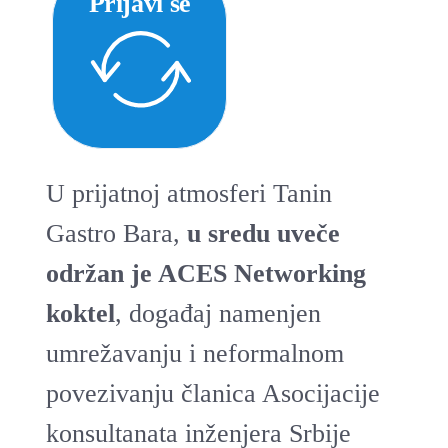
Prijavi se
U prijatnoj atmosferi Tanin
Gastro Bara,
u sredu uveče
održan je ACES Networking
koktel
, događaj namenjen
umrežavanju i neformalnom
povezivanju članica Asocijacije
konsultanata inženjera Srbije