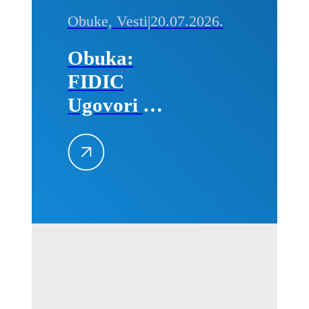
Obuke, Vesti
|
20.07.2026.
Obuka:
FIDIC
Ugovori –
Primena na
projektima,
25–26.
avgusta
2026.
godine u
Beogradu