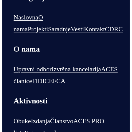
Naslovna
O
nama
Projekti
Saradnje
Vesti
Kontakt
CDRC
O nama
Upravni odbor
Izvršna kancelarija
ACES
članice
FIDIC
EFCA
Aktivnosti
Obuke
Izdanja
Članstvo
ACES PRO