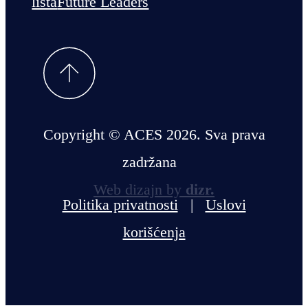
lista
Future Leaders
Copyright © ACES 2026. Sva prava
zadržana
Web dizajn by
dizr.
Politika privatnosti
|
Uslovi
korišćenja