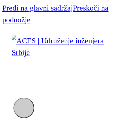
Pređi na glavni sadržaj
Preskoči na
podnožje