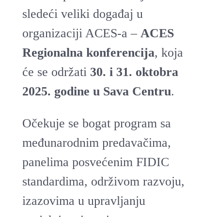
sledeći veliki događaj u
organizaciji ACES-a –
ACES
Regionalna konferencija
, koja
će se održati
30. i 31. oktobra
2025. godine u Sava Centru
.
Očekuje se bogat program sa
međunarodnim predavačima,
panelima posvećenim FIDIC
standardima, održivom razvoju,
izazovima u upravljanju