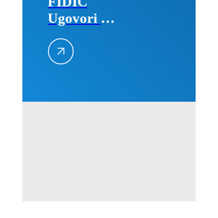
FIDIC
Ugovori –
Primena na
projektima,
25–26.
avgusta
2026.
godine u
Beogradu