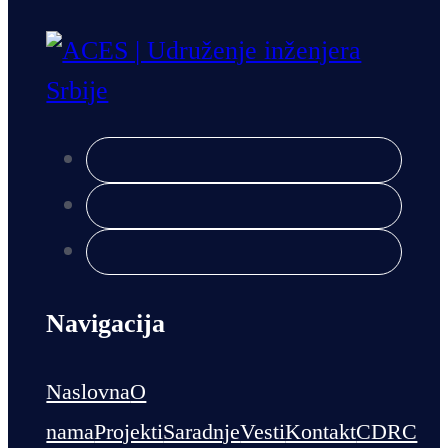
Navigacija
Naslovna
O
nama
Projekti
Saradnje
Vesti
Kontakt
CDRC