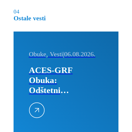
04
Ostale vesti
Obuke, Vesti
|
06.08.2026.
ACES-GRF
Obuka:
Odštetni
zahtevi na
građevinskim
projektima
–