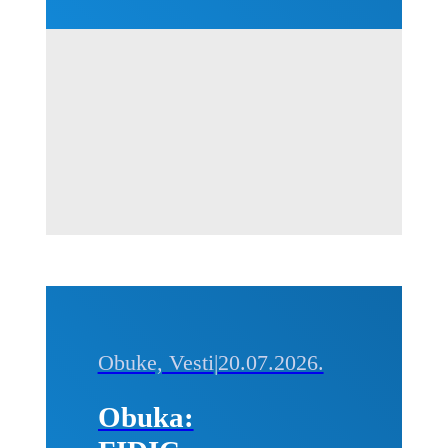
Kvantifikacija
i
prevencija,
01-02.
septembra
2026. u
Beogradu
Obuke, Vesti
|
20.07.2026.
Obuka: