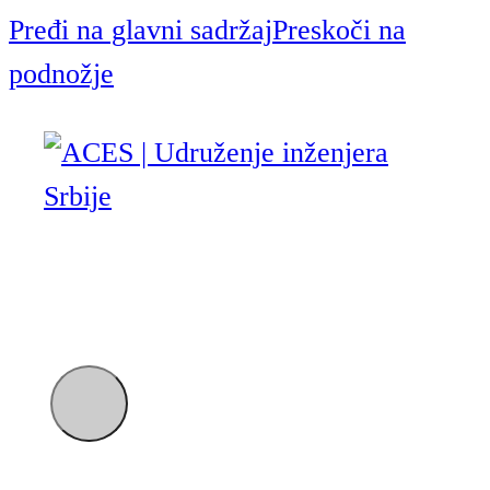
Pređi na glavni sadržaj
Preskoči na
podnožje