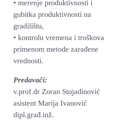
• merenje produktivnosti i
gubitka produktivnosti na
gradilištu,
• kontrolu vremena i troškova
primenom metode zarađene
vrednosti.
Predavači:
v.prof.dr Zoran Stojadinović
asistent Marija Ivanović
dipl.građ.inž.