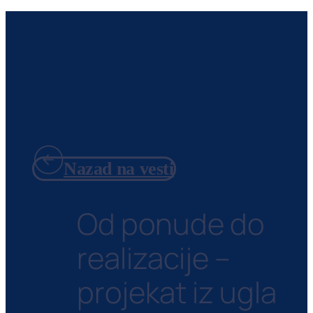
Nazad na vesti
Od ponude do
realizacije –
projekat iz ugla