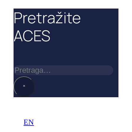
Pretražite
ACES
Pretraga
×
EN