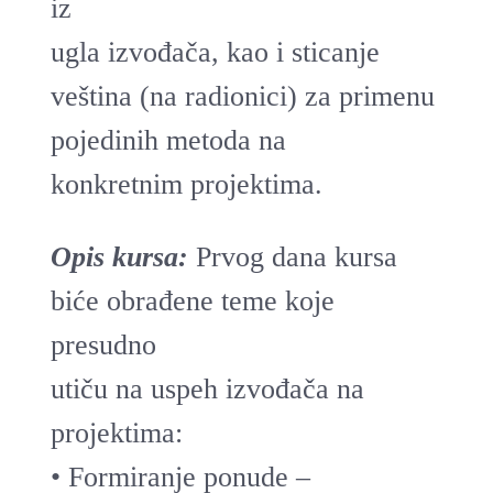
iz
ugla izvođača, kao i sticanje
veština (na radionici) za primenu
pojedinih metoda na
konkretnim projektima.
Opis kursa:
Prvog dana kursa
biće obrađene teme koje
presudno
utiču na uspeh izvođača na
projektima:
• Formiranje ponude –