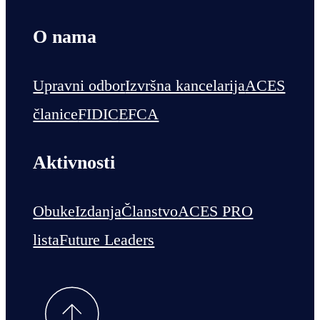
O nama
Upravni odbor
Izvršna kancelarija
ACES
članice
FIDIC
EFCA
Aktivnosti
Obuke
Izdanja
Članstvo
ACES PRO
lista
Future Leaders