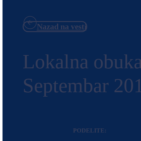
Nazad na vesti
Lokalna obuka
Septembar 201
PODELITE: