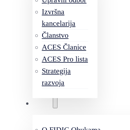
Izvršna
kancelarija
Članstvo
ACES Članice
ACES Pro lista
Strategija
razvoja
Obuke
O FIDIC Obukama