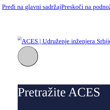
Pređi na glavni sadržaj
Preskoči na podno
Pretražite ACES