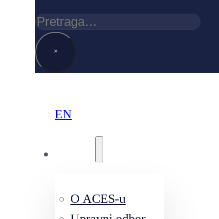
Pretraga
×
EN
O nama
O ACES-u
Upravni odbor