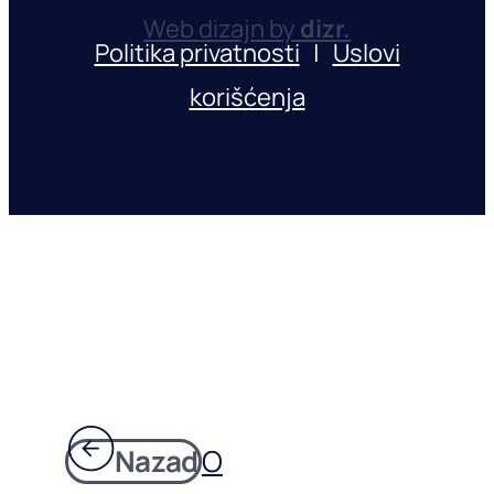
Web dizajn by
dizr.
Politika privatnosti
|
Uslovi
korišćenja
Nazad
O