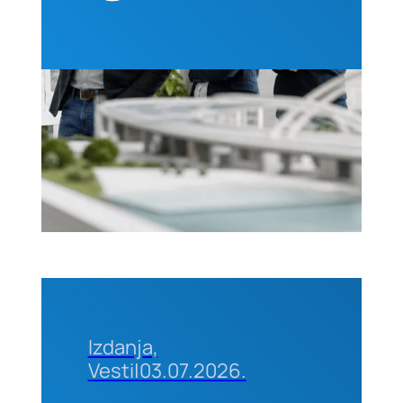
projektima,
25–26.
avgusta
2026.
godine u
Beogradu
Izdanja,
Vesti
|
03.07.2026.