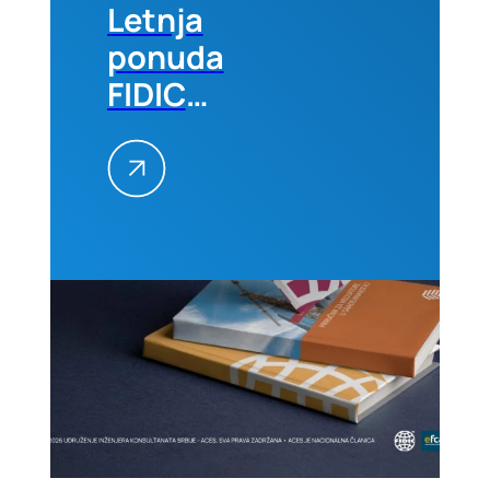
Letnja
ponuda
FIDIC
izdanja