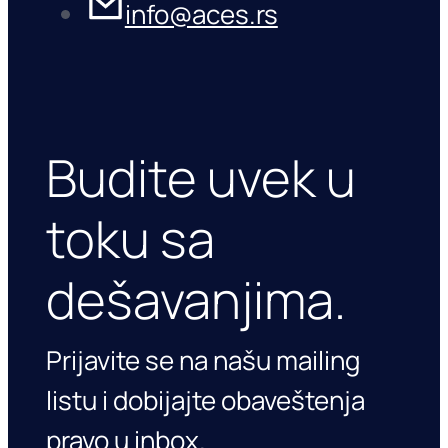
info@aces.rs
Budite uvek u
toku sa
dešavanjima.
Prijavite se na našu mailing
listu i dobijajte obaveštenja
pravo u inbox.