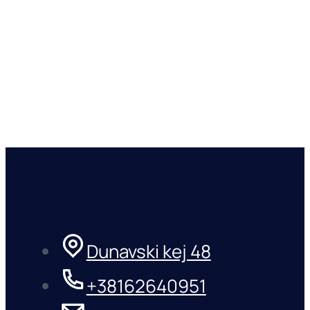
Dunavski kej 48
+38162640951