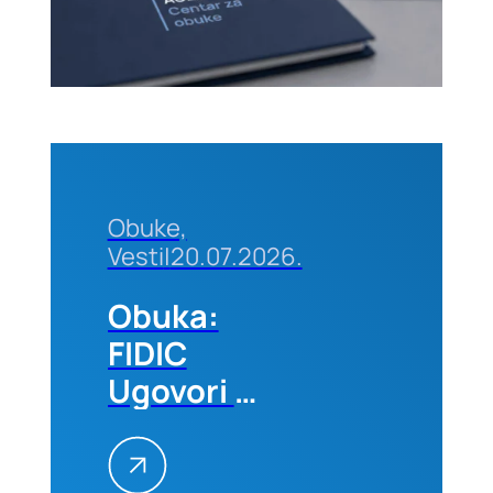
septembra
2026. u
Beogradu
Obuke,
Vesti
|
20.07.2026.
Obuka:
FIDIC
Ugovori –
Primena
na