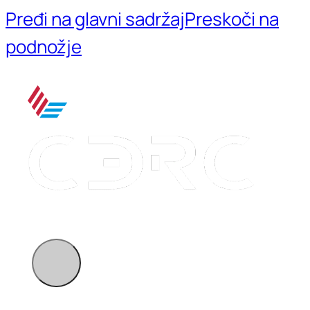
Pređi na glavni sadržaj
Preskoči na
podnožje