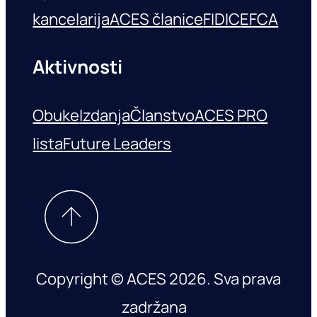
kancelarija
ACES članice
FIDIC
EFCA
Aktivnosti
Obuke
Izdanja
Članstvo
ACES PRO
lista
Future Leaders
Copyright © ACES 2026. Sva prava
zadržana