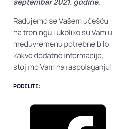
septembar 2021. godine.
Radujemo se Vašem učešću
na treningu i ukoliko su Vam u
međuvremenu potrebne bilo
kakve dodatne informacije,
stojimo Vam na raspolaganju!
PODELITE: