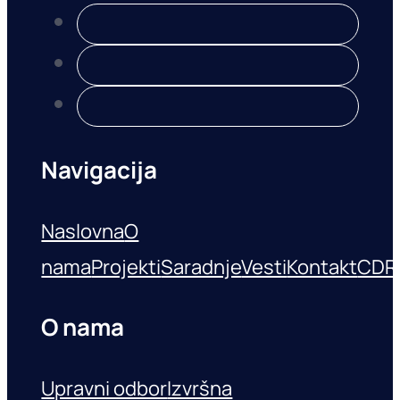
Navigacija
Naslovna
O
nama
Projekti
Saradnje
Vesti
Kontakt
CDR
O nama
Upravni odbor
Izvršna