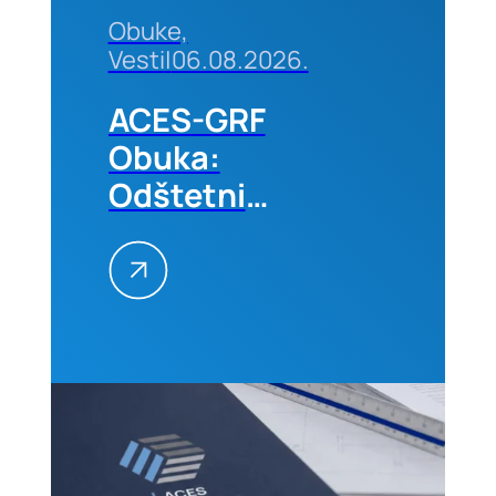
Obuke,
Vesti
|
06.08.2026.
ACES-GRF
Obuka:
Odštetni
zahtevi na
građevinskim
projektima
–
Kvantifikacija
i
prevencija,
01-02.