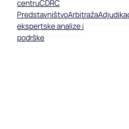
centru
CDRC
Predstavništvo
Arbitraža
Adjudikac
ekspertske analize i
podrške