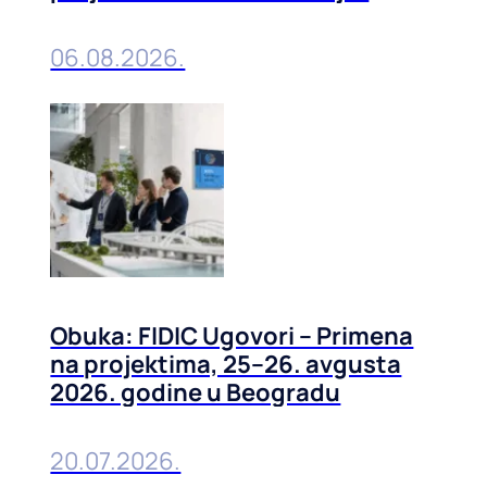
prevencija, 01-02. septembra
2026. u Beogradu
06.08.2026.
Obuka: FIDIC Ugovori – Primena
na projektima, 25–26. avgusta
2026. godine u Beogradu
20.07.2026.