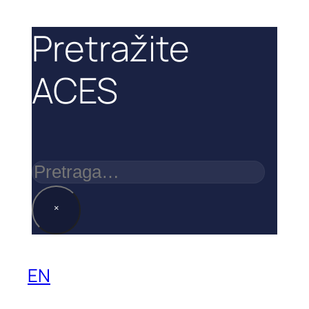
Pretražite
ACES
Pretraga
×
EN