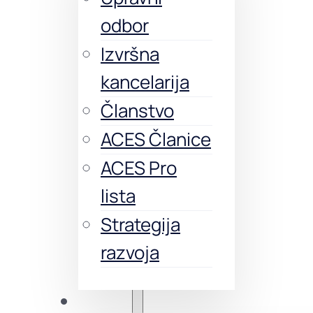
odbor
Izvršna
kancelarija
Članstvo
ACES Članice
ACES Pro
lista
Strategija
razvoja
Obuke