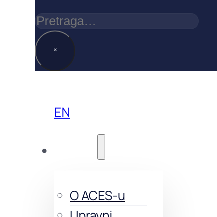
Pretraga
×
EN
O nama
O ACES-u
Upravni