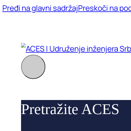
Pređi na glavni sadržaj
Preskoči na po
Pretražite ACES