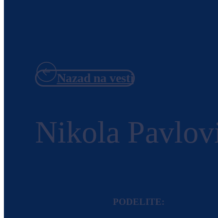
Nazad na vesti
Nikola Pavlov
PODELITE: