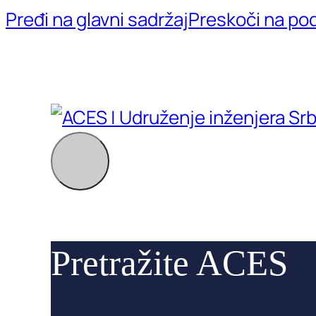
Pređi na glavni sadržaj
Preskoči na po
Pretražite ACES