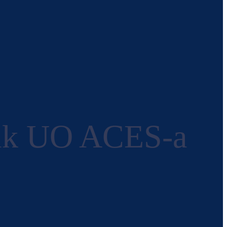
nik UO ACES-a