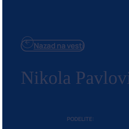
Nazad na vesti
Nikola Pavlov
PODELITE: