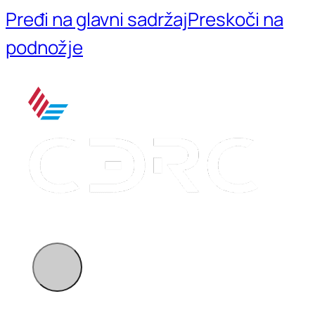
Pređi na glavni sadržaj
Preskoči na
podnožje