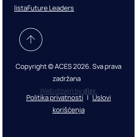
lista
Future Leaders
Copyright © ACES 2026. Sva prava
zadržana
Web dizajn by
dizr.
Politika privatnosti
|
Uslovi
korišćenja