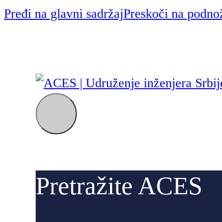
Pređi na glavni sadržaj
Preskoči na podno
Pretražite ACES