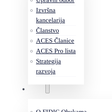
Izvršna
kancelarija
Članstvo
ACES Članice
ACES Pro lista
Strategija
razvoja
Obuke
O FIDIC Obukama