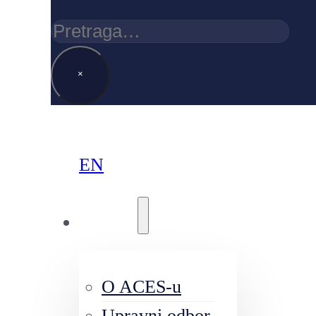
Pretraga
×
EN
O nama
O ACES-u
Upravni odbor