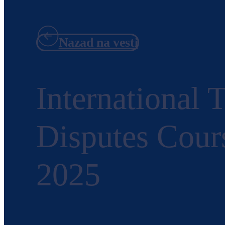
Nazad na vesti
International
Disputes Cour
2025