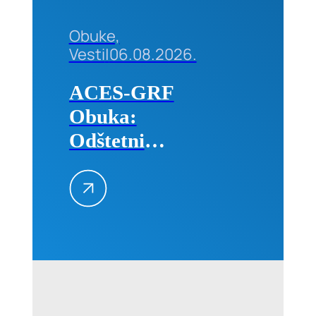
Obuke,
Vesti
|
06.08.2026.
ACES-GRF
Obuka:
Odštetni
zahtevi na
građevinskim
projektima
–
Kvantifikacija
i
prevencija,