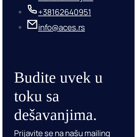
+38162640951
info@aces.rs
Budite uvek u
toku sa
dešavanjima.
Prijavite se na našu mailing