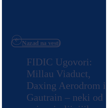
Nazad na vesti
FIDIC Ugovori:
Millau Viaduct,
Daxing Aerodrom i
Gautrain – neki od