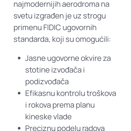
najmodernijih aerodroma na
svetu izgrađen je uz strogu
primenu FIDIC ugovornih
standarda, koji su omogućili:
Jasne ugovorne okvire za
stotine izvođača i
podizvođača
Efikasnu kontrolu troškova
i rokova prema planu
kineske vlade
Preciznu podelu radova