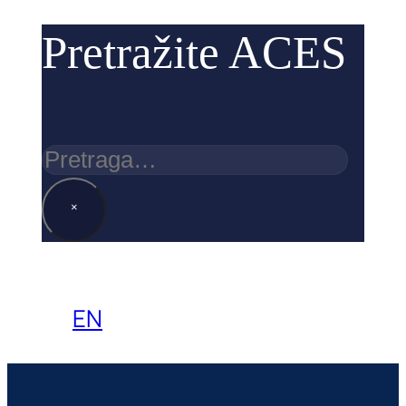
Pretražite ACES
Pretraga
×
EN