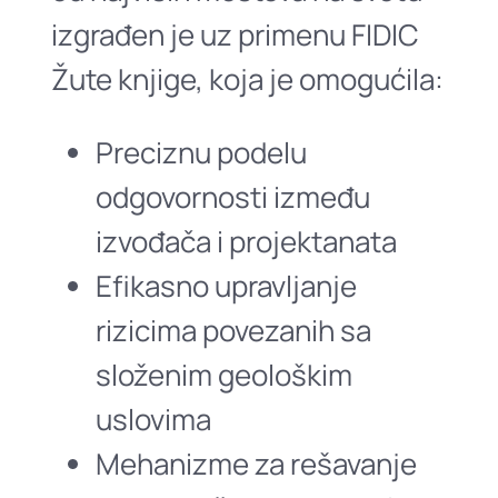
izgrađen je uz primenu FIDIC
Žute knjige, koja je omogućila:
Preciznu podelu
odgovornosti između
izvođača i projektanata
Efikasno upravljanje
rizicima povezanih sa
složenim geološkim
uslovima
Mehanizme za rešavanje