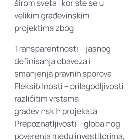
širom sveta i koriste se u
velikim građevinskim
projektima zbog:
Transparentnosti – jasnog
definisanja obaveza i
smanjenja pravnih sporova
Fleksibilnosti – prilagodljivosti
različitim vrstama
građevinskih projekata
Prepoznatljivosti – globalnog
poverenja među investitorima,