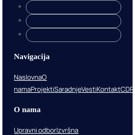
Navigacija
Naslovna
O
nama
Projekti
Saradnje
Vesti
Kontakt
CDR
O nama
Upravni odbor
Izvršna