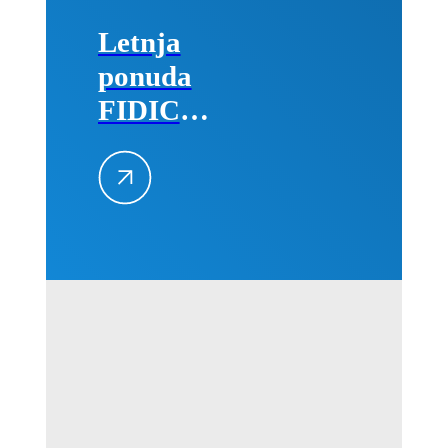
Letnja
ponuda
FIDIC
izdanja