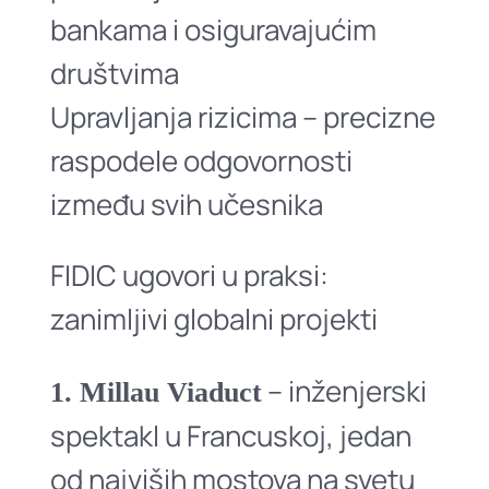
bankama i osiguravajućim
društvima
Upravljanja rizicima – precizne
raspodele odgovornosti
između svih učesnika
FIDIC ugovori u praksi:
zanimljivi globalni projekti
– inženjerski
1. Millau Viaduct
spektakl u Francuskoj, jedan
od najviših mostova na svetu