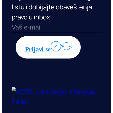
listu i dobijajte obaveštenja
pravo u inbox.
Prijavi se