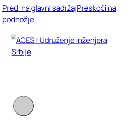
Pređi na glavni sadržaj
Preskoči na
podnožje