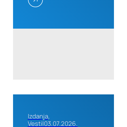
25–26.
avgusta
2026.
godine u
Beogradu
Izdanja,
Vesti
|
03.07.2026.