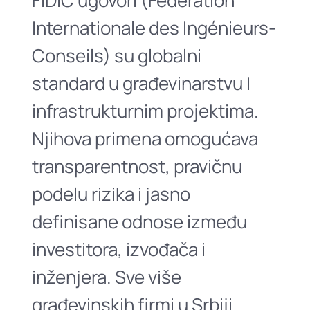
FIDIC ugovori (Fédération
Internationale des Ingénieurs-
Conseils) su globalni
standard u građevinarstvu I
infrastrukturnim projektima.
Njihova primena omogućava
transparentnost, pravičnu
podelu rizika i jasno
definisane odnose između
investitora, izvođača i
inženjera. Sve više
građevinskih firmi u Srbiji