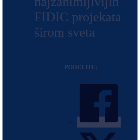
najzanimljivijih
FIDIC projekata
širom sveta
PODELITE: