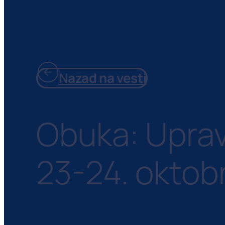
Nazad na vesti
Obuka: Upravl
23-24. oktobr