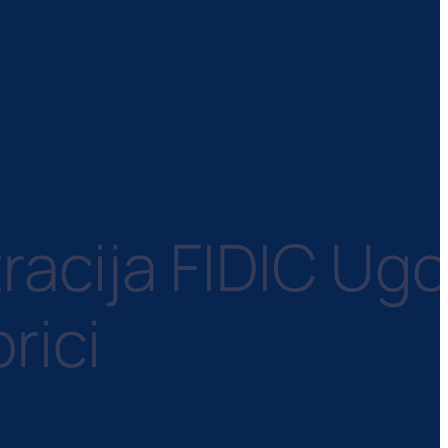
racija FIDIC Ugo
rici