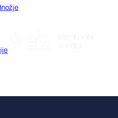
dnožje
Ko