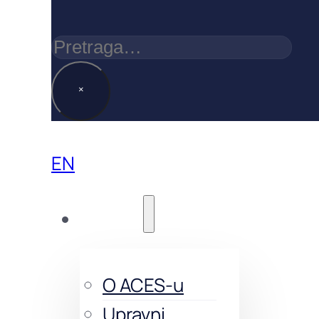
Pretraga
×
EN
O nama
O ACES-u
Upravni