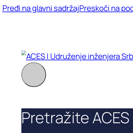
Pređi na glavni sadržaj
Preskoči na po
Pretražite ACES