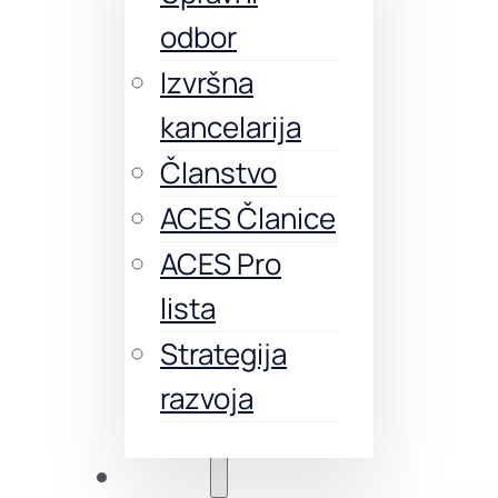
odbor
Izvršna
kancelarija
Članstvo
ACES Članice
ACES Pro
lista
Strategija
razvoja
Obuke