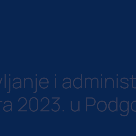
janje i administ
a 2023. u Podgo