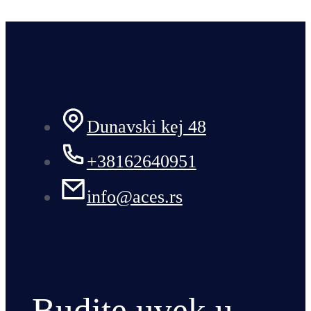
Dunavski kej 48
+38162640951
info@aces.rs
Budite uvek u