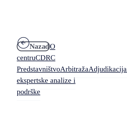
Nazad
O
centru
CDRC
Predstavništvo
Arbitraža
Adjudikacija
ekspertske analize i
podrške