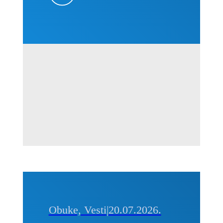
projektima
–
Kvantifikacija
i
prevencija,
01-02.
septembra
2026. u
Beogradu
Obuke, Vesti
|
20.07.2026.