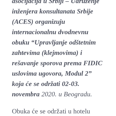
asocijacija u Srbiji
– Udruženje
inženjera konsultanata Srbije
(ACES) organizuju
internacionalnu dvodnevnu
obuku “Upravljanje odštetnim
zahtevima (klejmovima) i
rešavanje sporova prema FIDIC
uslovima ugovora, Modul 2”
koja će se održati 02-03.
novembra
2020. u Beogradu.
Obuka će se održati u hotelu