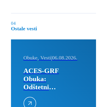
04
Ostale vesti
Obuke, Vesti
|
06.08.2026.
ACES-GRF
Obuka:
Odštetni
zahtevi na
građevinskim