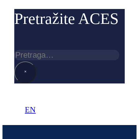
Pretražite ACES
Pretraga
×
EN