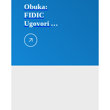
Obuka:
FIDIC
Ugovori –
Primena na
projektima,
25–26.
avgusta
2026.
godine u
Beogradu