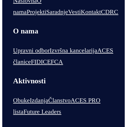
Naslovna
O
nama
Projekti
Saradnje
Vesti
Kontakt
CDRC
O nama
Upravni odbor
Izvršna kancelarija
ACES
članice
FIDIC
EFCA
Aktivnosti
Obuke
Izdanja
Članstvo
ACES PRO
lista
Future Leaders