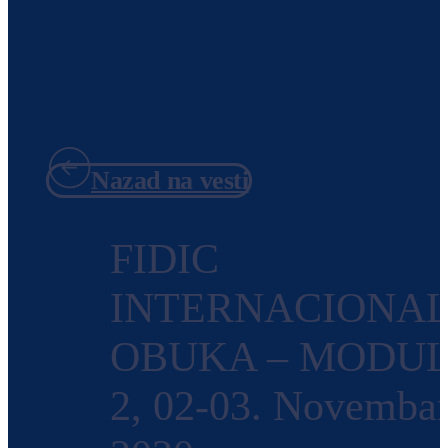
Nazad na vesti
FIDIC
INTERNACIONA
OBUKA – MODU
2, 02-03. Novemba