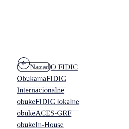
Nazad
O FIDIC
Obukama
FIDIC
Internacionalne
obuke
FIDIC lokalne
obuke
ACES-GRF
obuke
In-House