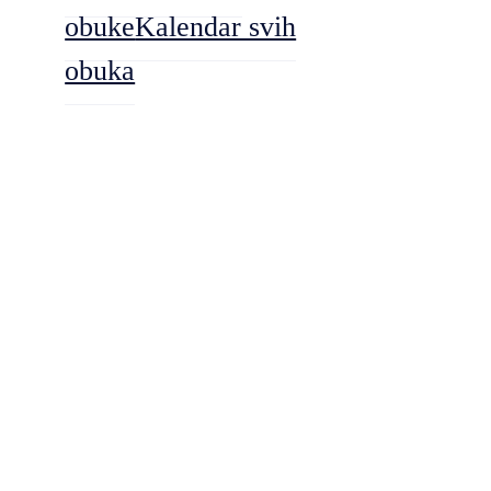
obuke
Kalendar svih
obuka