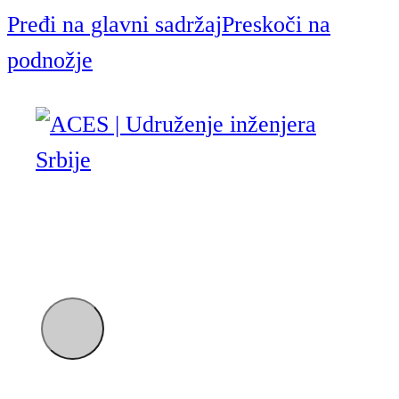
Pređi na glavni sadržaj
Preskoči na
podnožje