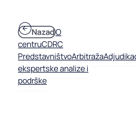
Nazad
O
centru
CDRC
Predstavništvo
Arbitraža
Adjudikac
ekspertske analize i
podrške