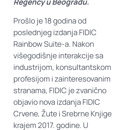
Regency u Beogradu.
Prošlo je 18 godina od
poslednjeg izdanja FIDIC
Rainbow Suite-a. Nakon
višegodišnje interakcije sa
industrijom, konsultantskom
profesijom i zainteresovanim
stranama, FIDIC je zvanično
objavio nova izdanja FIDIC
Crvene, Žute i Srebrne Knjige
krajem 2017. godine. U