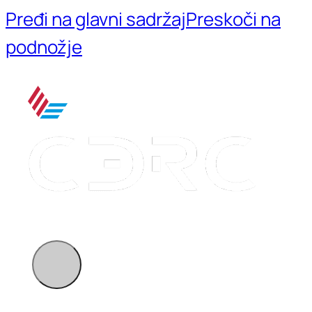
Pređi na glavni sadržaj
Preskoči na
podnožje