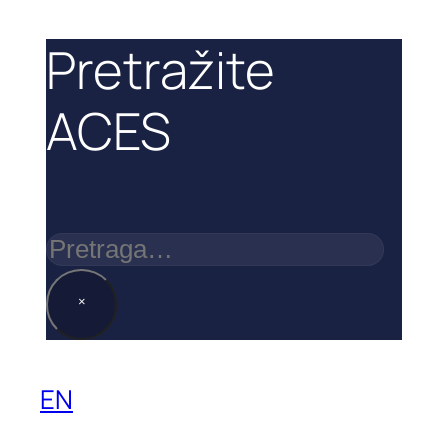
Pretražite
ACES
Pretraga
×
EN