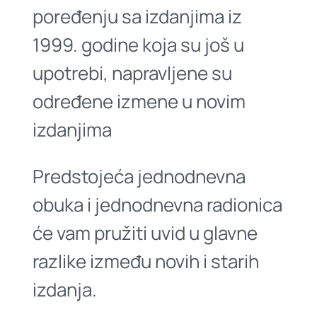
poređenju sa izdanjima iz
1999. godine koja su još u
upotrebi, napravljene su
određene izmene u novim
izdanjima
Predstojeća jednodnevna
obuka i jednodnevna radionica
će vam pružiti uvid u glavne
razlike između novih i starih
izdanja.