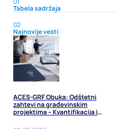
01
Tabela sadržaja
02
Najnovije vesti
ACES-GRF Obuka: Odštetni
zahtevi na građevinskim
projektima – Kvantifikacija i
prevencija, 01-02. septembra
2026. u Beogradu