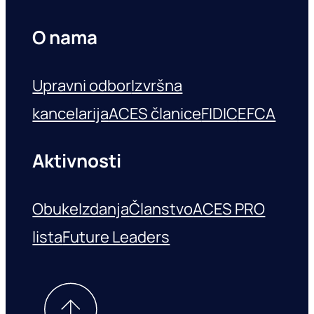
O nama
Upravni odbor
Izvršna
kancelarija
ACES članice
FIDIC
EFCA
Aktivnosti
Obuke
Izdanja
Članstvo
ACES PRO
lista
Future Leaders