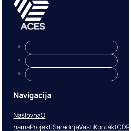
Navigacija
Naslovna
O
nama
Projekti
Saradnje
Vesti
Kontakt
CDR