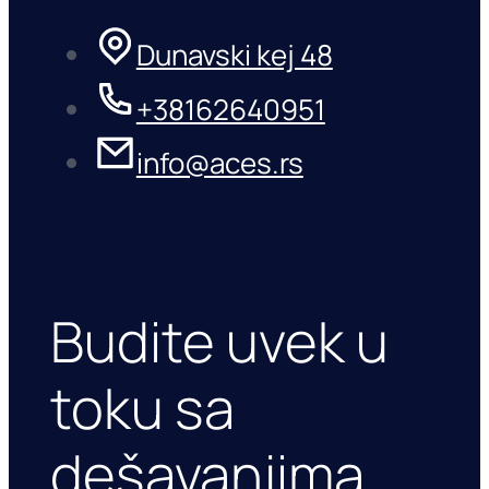
Dunavski kej 48
+38162640951
info@aces.rs
Budite uvek u
toku sa
dešavanjima.