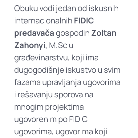
Obuku vodi jedan od iskusnih
internacionalnih
FIDIC
predavača
gospodin
Zoltan
Zahonyi
, M.Sc u
građevinarstvu, koji ima
dugogodišnje iskustvo u svim
fazama upravljanja ugovorima
i rešavanju sporova na
mnogim projektima
ugovorenim po FIDIC
ugovorima, ugovorima koji