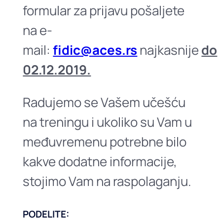
formular za prijavu pošaljete
na e-
mail:
fidic@aces.rs
najkasnije
do
02.12.2019.
Radujemo se Vašem učešću
na treningu i ukoliko su Vam u
međuvremenu potrebne bilo
kakve dodatne informacije,
stojimo Vam na raspolaganju.
PODELITE: