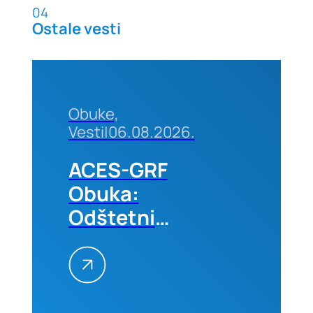
04
Ostale vesti
Obuke,
Vesti
|
06.08.2026.
ACES-GRF
Obuka:
Odštetni
zahtevi na
građevinskim
projektima
–