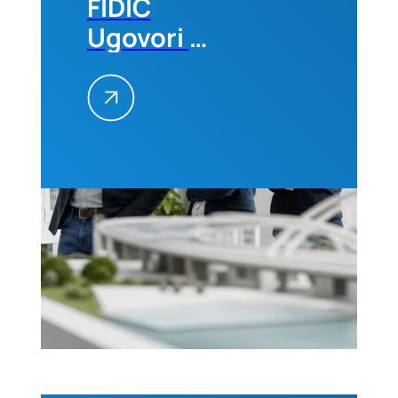
FIDIC
Ugovori –
Primena
na
projektima,
25–26.
avgusta
2026.
godine u
Beogradu