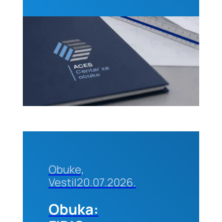
Kvantifikacija
i
prevencija,
01-02.
septembra
2026. u
Beogradu
Obuke,
Vesti
|
20.07.2026.
Obuka: