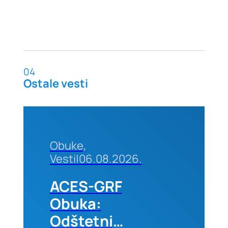
04
Ostale vesti
Obuke,
Vesti
|
06.08.2026.
ACES-GRF
Obuka:
Odštetni