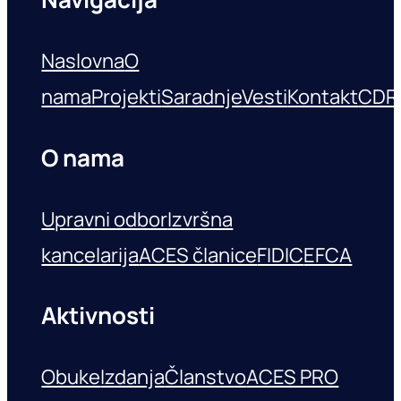
Naslovna
O
nama
Projekti
Saradnje
Vesti
Kontakt
CDR
O nama
Upravni odbor
Izvršna
kancelarija
ACES članice
FIDIC
EFCA
Aktivnosti
Obuke
Izdanja
Članstvo
ACES PRO