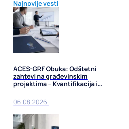
Najnovije vesti
ACES-GRF Obuka: Odštetni
zahtevi na građevinskim
projektima – Kvantifikacija i
prevencija, 01-02. septembra
2026. u Beogradu
06.08.2026.