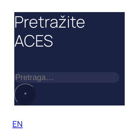
Pretražite
ACES
Pretraga
×
EN