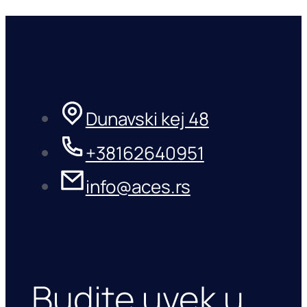
Dunavski kej 48
+38162640951
info@aces.rs
Budite uvek u