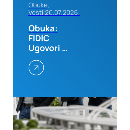
Obuke,
Vesti
|
20.07.2026.
Obuka:
FIDIC
Ugovori –
Primena
na
projektima,
25–26.
avgusta
2026.
godine u
Beogradu