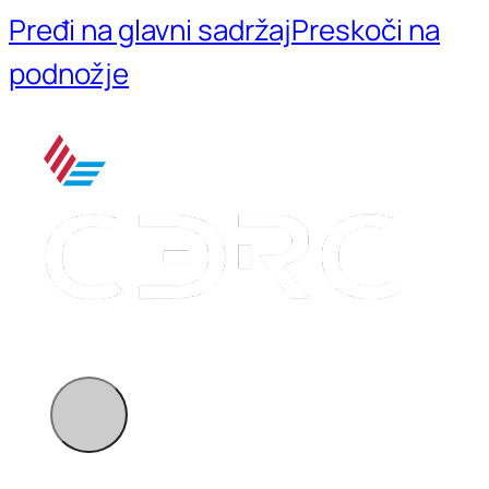
Pređi na glavni sadržaj
Preskoči na
podnožje