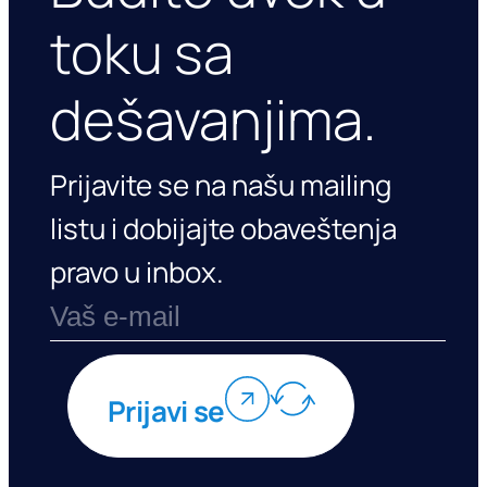
toku sa
dešavanjima.
Prijavite se na našu mailing
listu i dobijajte obaveštenja
pravo u inbox.
Prijavi se