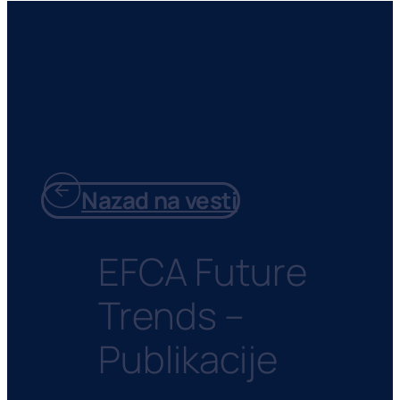
Nazad na vesti
EFCA Future
Trends –
Publikacije