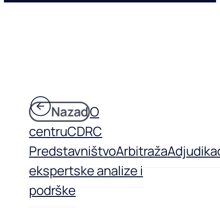
Nazad
O
centru
CDRC
Predstavništvo
Arbitraža
Adjudikac
ekspertske analize i
podrške