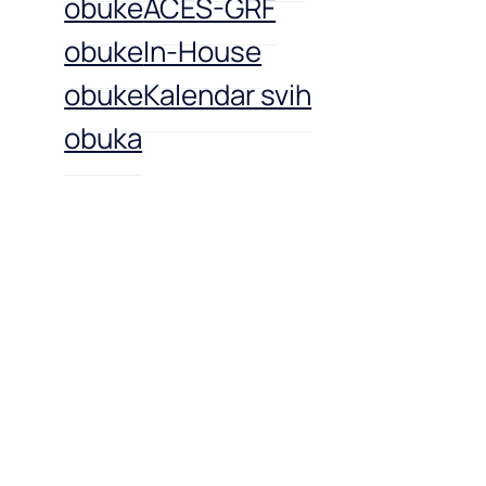
obuke
ACES-GRF
obuke
In-House
obuke
Kalendar svih
obuka