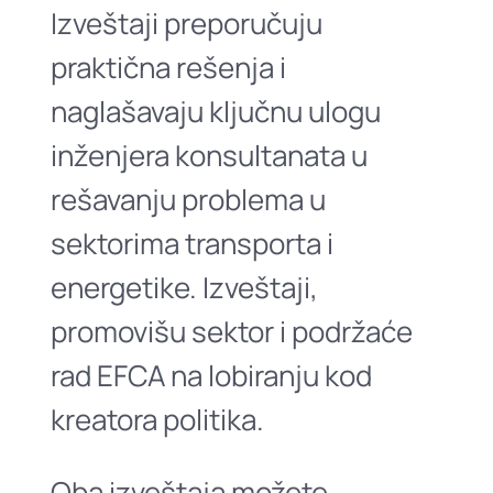
Izveštaji preporučuju
praktična rešenja i
naglašavaju ključnu ulogu
inženjera konsultanata u
rešavanju problema u
sektorima transporta i
energetike. Izveštaji,
promovišu sektor i podržaće
rad EFCA na lobiranju kod
kreatora politika.
Oba izveštaja možete