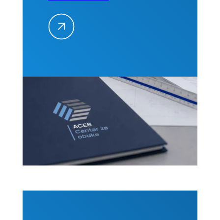
zahtevi na
građevinskim
projektima
–
Kvantifikacija
i
prevencija,
01-02.
septembra
2026. u
Beogradu