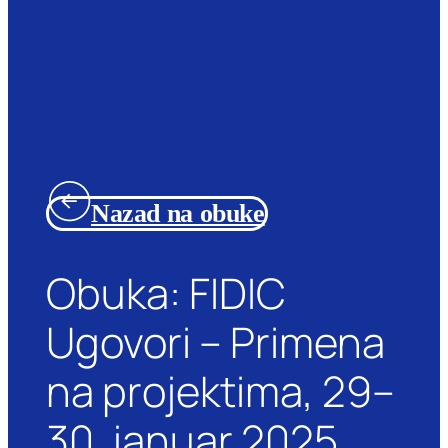
Nazad na obuke
Obuka: FIDIC
Ugovori – Primena
na projektima, 29–
30. januar 2025.