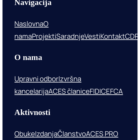
Navigacija
Naslovna
O
nama
Projekti
Saradnje
Vesti
Kontakt
CDR
O nama
Upravni odbor
Izvršna
kancelarija
ACES članice
FIDIC
EFCA
Aktivnosti
Obuke
Izdanja
Članstvo
ACES PRO