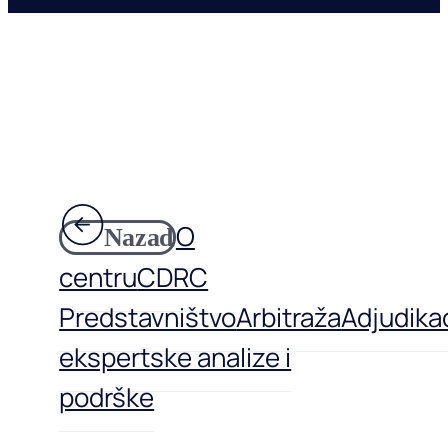
O
Nazad
centru
CDRC
Predstavništvo
Arbitraža
Adjudikac
ekspertske analize i
podrške