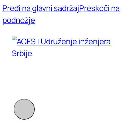
Pređi na glavni sadržaj
Preskoči na
podnožje