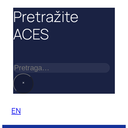
Pretražite
ACES
Pretraga
×
EN