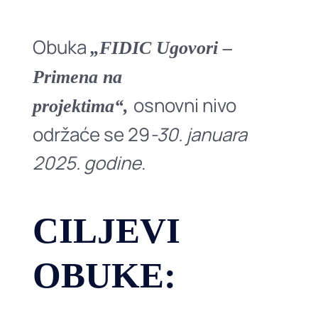
Obuka
„FIDIC Ugovori –
Primena na
osnovni nivo
projektima“,
održaće se 29
-30. januara
2025. godine
.
CILJEVI
OBUKE: