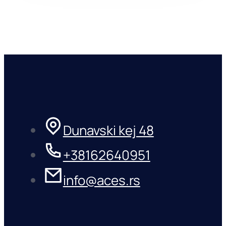
Dunavski kej 48
+38162640951
info@aces.rs