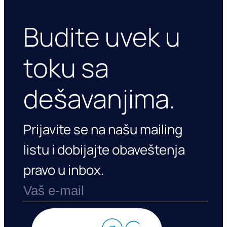
Budite uvek u
toku sa
dešavanjima.
Prijavite se na našu mailing
listu i dobijajte obaveštenja
pravo u inbox.