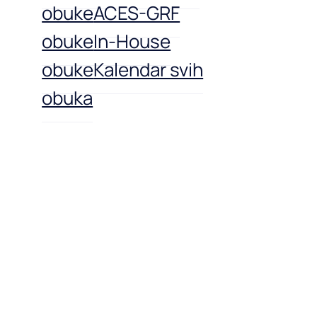
obuke
ACES-GRF
obuke
In-House
obuke
Kalendar svih
obuka