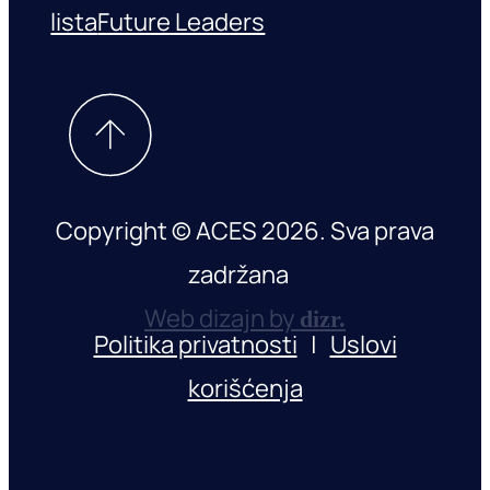
lista
Future Leaders
Copyright © ACES 2026. Sva prava
zadržana
Web dizajn by
dizr.
Politika privatnosti
|
Uslovi
korišćenja