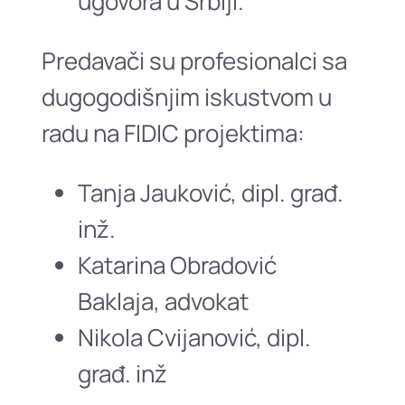
ugovora u Srbiji.
Predavači su profesionalci sa
dugogodišnjim iskustvom u
radu na FIDIC projektima:
Tanja Jauković, dipl. građ.
inž.
Katarina Obradović
Baklaja, advokat
Nikola Cvijanović, dipl.
građ. inž