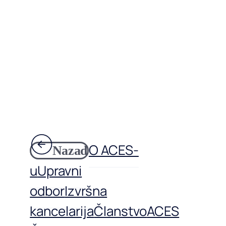
O ACES-
Nazad
u
Upravni
odbor
Izvršna
kancelarija
Članstvo
ACES