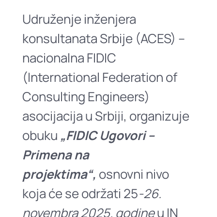
Udruženje inženjera
konsultanata Srbije (ACES) –
nacionalna FIDIC
(International Federation of
Consulting Engineers)
asocijacija u Srbiji, organizuje
obuku
„FIDIC Ugovori –
Primena na
projektima“,
osnovni nivo
koja će se održati 25
-26.
novembra 2025. godine
u IN