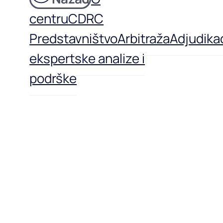
centru
CDRC
Predstavništvo
Arbitraža
Adjudikac
ekspertske analize i
podrške