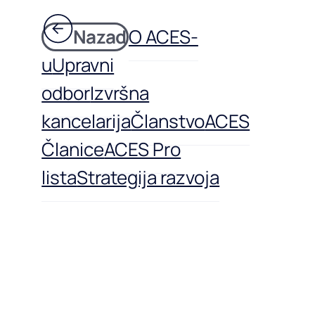
Nazad
O ACES-
u
Upravni
odbor
Izvršna
kancelarija
Članstvo
ACES
Članice
ACES Pro
lista
Strategija razvoja