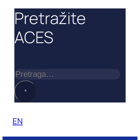
Pretražite
ACES
Pretraga
×
EN