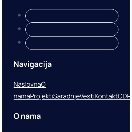
Navigacija
Naslovna
O
nama
Projekti
Saradnje
Vesti
Kontakt
CDR
O nama