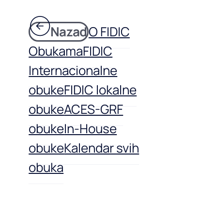
Nazad
O FIDIC
Obukama
FIDIC
Internacionalne
obuke
FIDIC lokalne
obuke
ACES-GRF
obuke
In-House
obuke
Kalendar svih
obuka