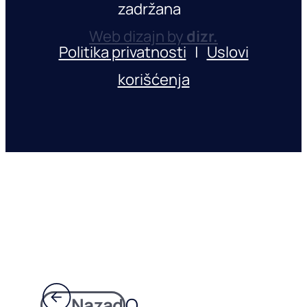
zadržana
Web dizajn by
dizr.
Politika privatnosti
|
Uslovi
korišćenja
Nazad
O