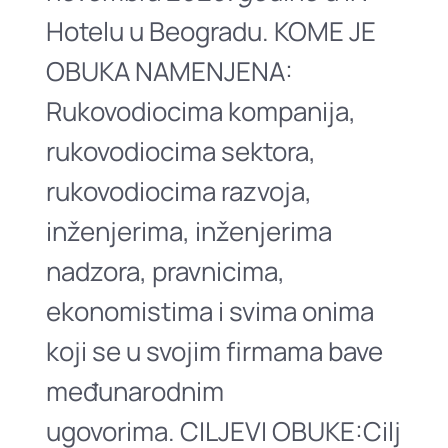
Hotelu u Beogradu. KOME JE
OBUKA NAMENJENA:
Rukovodiocima kompanija,
rukovodiocima sektora,
rukovodiocima razvoja,
inženjerima, inženjerima
nadzora, pravnicima,
ekonomistima i svima onima
koji se u svojim firmama bave
međunarodnim
ugovorima. CILJEVI OBUKE:Cilj