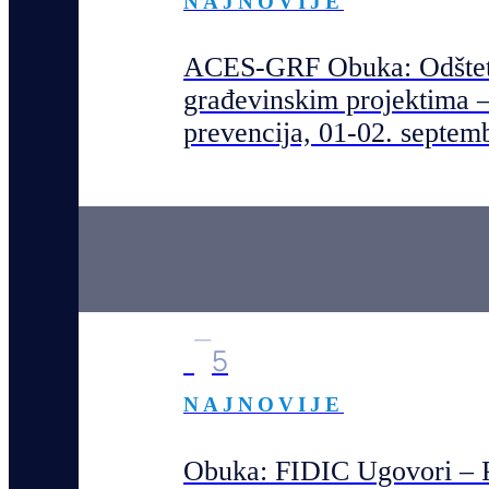
NAJNOVIJE
ACES-GRF Obuka: Odštetn
građevinskim projektima –
prevencija, 01-02. septem
1
5
NAJNOVIJE
Obuka: FIDIC Ugovori – P