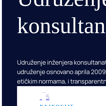
konsultan
Udruženje inženjera konsultanata
udruženje osnovano aprila 2009.
etičkim normama, i transparent
1
5