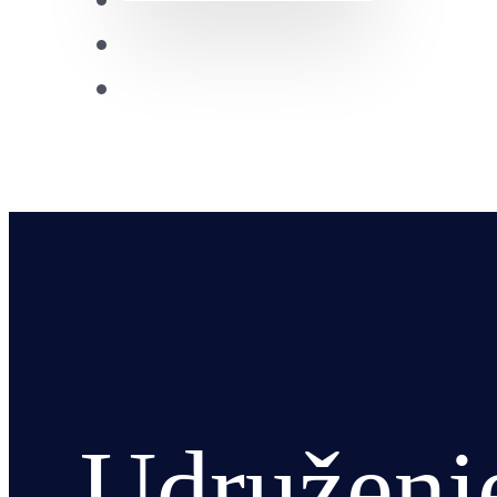
Izdanja
Future Leaders
CDRC
Udruženje