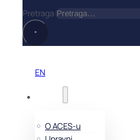
Pretraga
×
EN
O nama
O ACES-u
Upravni