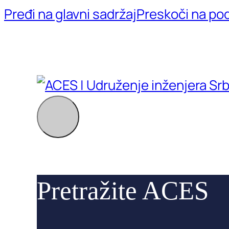
Pređi na glavni sadržaj
Preskoči na po
Pretražite ACES