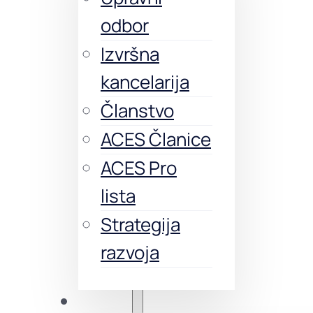
odbor
Izvršna
kancelarija
Članstvo
ACES Članice
ACES Pro
lista
Strategija
razvoja
Obuke