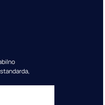
abilno
 standarda,