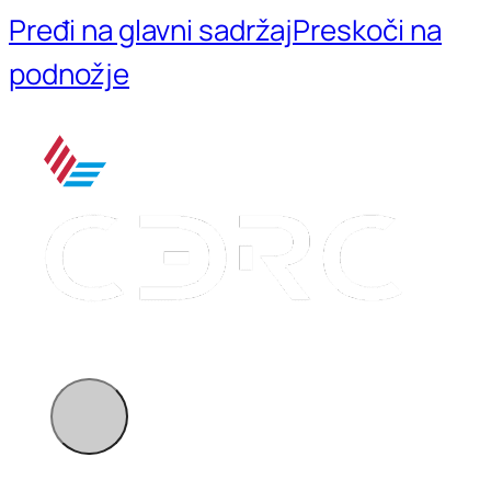
Pređi na glavni sadržaj
Preskoči na
podnožje