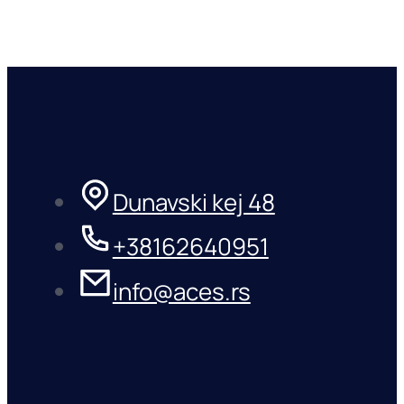
Dunavski kej 48
+38162640951
info@aces.rs