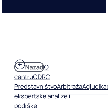
Nazad
O
centru
CDRC
Predstavništvo
Arbitraža
Adjudikac
ekspertske analize i
podrške