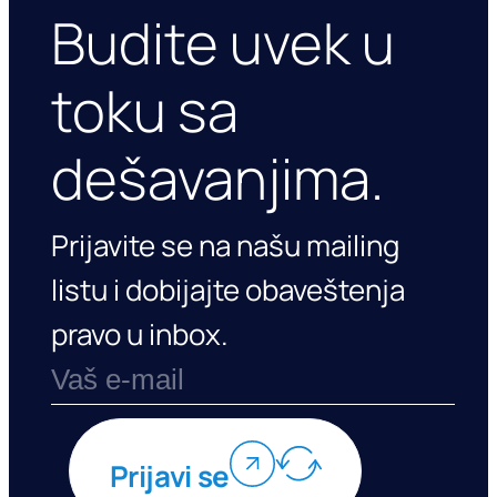
Budite uvek u
toku sa
dešavanjima.
Prijavite se na našu mailing
listu i dobijajte obaveštenja
pravo u inbox.
Prijavi se