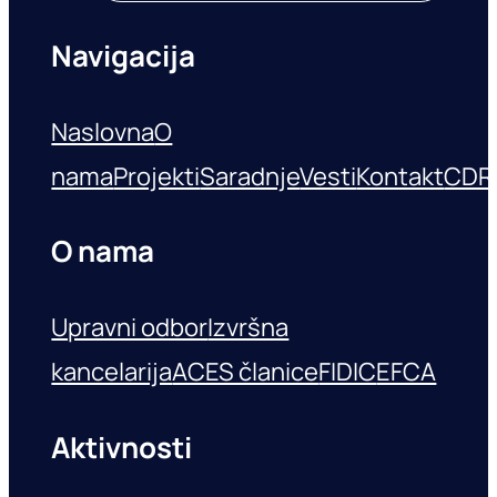
Navigacija
Naslovna
O
nama
Projekti
Saradnje
Vesti
Kontakt
CDR
O nama
Upravni odbor
Izvršna
kancelarija
ACES članice
FIDIC
EFCA
Aktivnosti