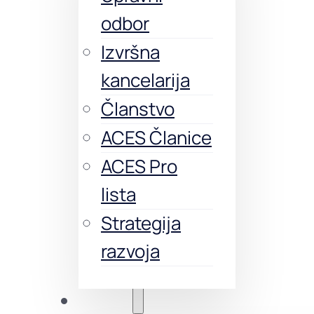
odbor
Izvršna
kancelarija
Članstvo
ACES Članice
ACES Pro
lista
Strategija
razvoja
Obuke