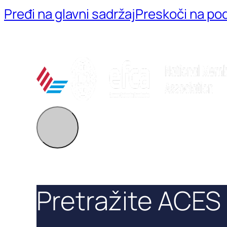
Pređi na glavni sadržaj
Preskoči na po
Pretražite ACES