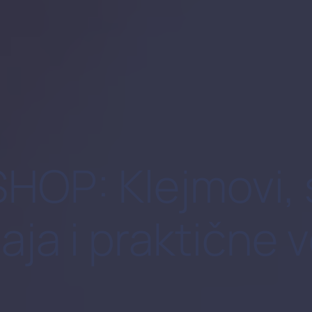
P: Klejmovi, sp
čaja i praktične