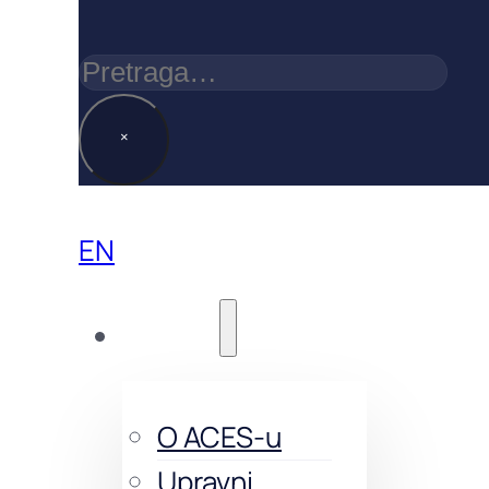
Pretraga
×
EN
O nama
O ACES-u
Upravni