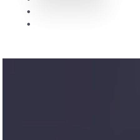
Future Leaders
CDRC