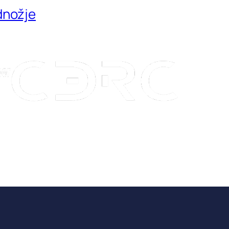
dnožje
Kon