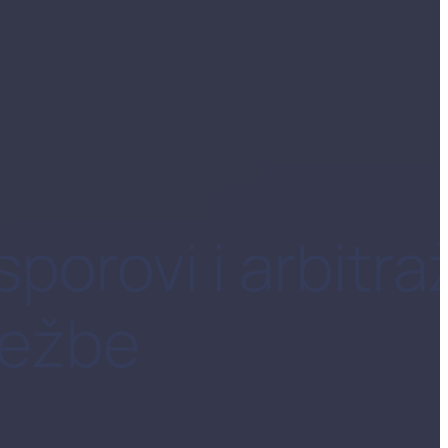
orovi i arbitra
 vežbe