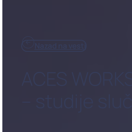
Nazad na vesti
ACES WORKSHO
– studije slu