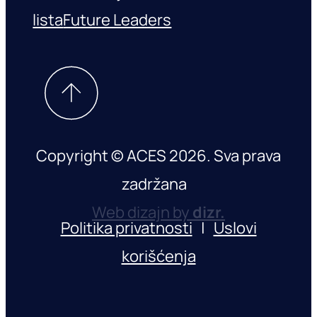
lista
Future Leaders
Copyright © ACES 2026. Sva prava
zadržana
Web dizajn by
dizr.
Politika privatnosti
|
Uslovi
korišćenja