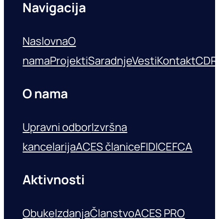
Navigacija
Naslovna
O
nama
Projekti
Saradnje
Vesti
Kontakt
CDR
O nama
Upravni odbor
Izvršna
kancelarija
ACES članice
FIDIC
EFCA
Aktivnosti
Obuke
Izdanja
Članstvo
ACES PRO