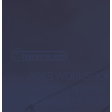
Nazad na vesti
ACES WORKSHOP
Klejmovi, sporovi i
arbitraža na FIDIC