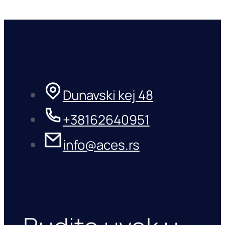
Dunavski kej 48
+38162640951
info@aces.rs