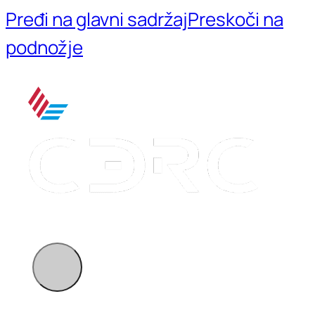
Pređi na glavni sadržaj
Preskoči na
podnožje