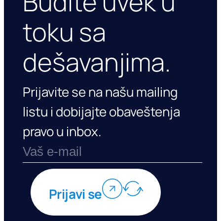
Budite uvek u
toku sa
dešavanjima.
Prijavite se na našu mailing
listu i dobijajte obaveštenja
pravo u inbox.
Prijavi se