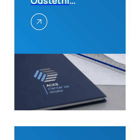
Odštetni
zahtevi na
građevinskim
projektima
–
Kvantifikacija
i
prevencija,
01-02.
septembra
2026. u
Beogradu