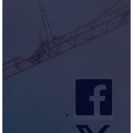
ugovorima –
studije slučaja i
praktične vežbe
PODELITE: