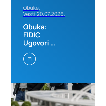
Obuke,
Vesti
|
20.07.2026.
Obuka:
FIDIC
Ugovori –
Primena
na
projektima,
25–26.
avgusta
2026.
godine u