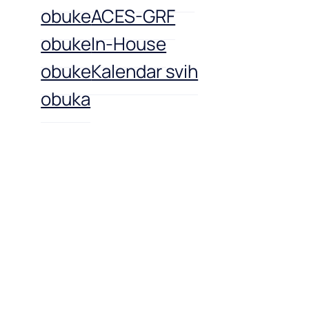
obuke
ACES-GRF
obuke
In-House
obuke
Kalendar svih
obuka