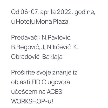
Od 06-07. aprila 2022. godine,
u Hotelu Mona Plaza.
Predavači: N.Pavlović,
B.Begović, J, Nikčević, K.
Obradović-Baklaja
Proširite svoje znanje iz
oblasti FIDIC ugovora
učešćem na ACES
WORKSHOP-u!