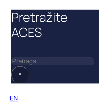
Pretražite
ACES
Pretraga
×
EN