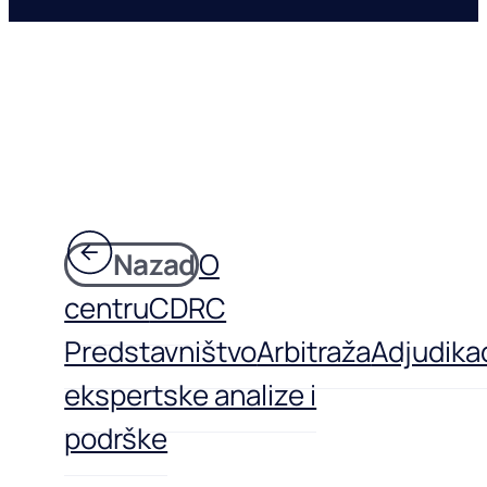
Nazad
O
centru
CDRC
Predstavništvo
Arbitraža
Adjudikac
ekspertske analize i
podrške