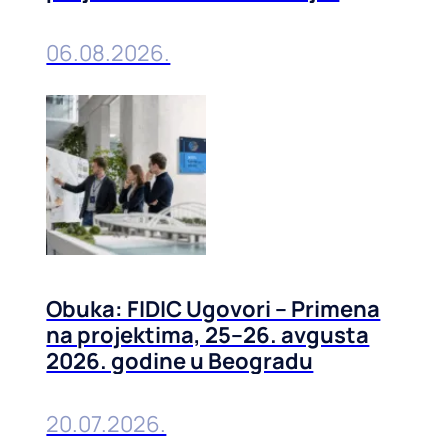
prevencija, 01-02. septembra
2026. u Beogradu
06.08.2026.
Obuka: FIDIC Ugovori – Primena
na projektima, 25–26. avgusta
2026. godine u Beogradu
20.07.2026.