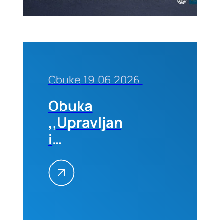
Obuke
|
19.06.2026.
Obuka
,,Upravljanje
i
administracija
FIDIC
Ugovora –
napredni