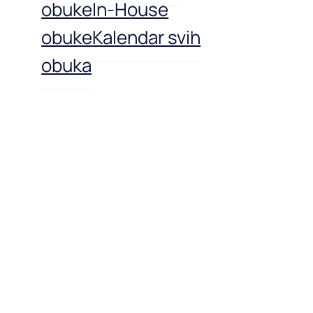
obuke
In-House
obuke
Kalendar svih
obuka