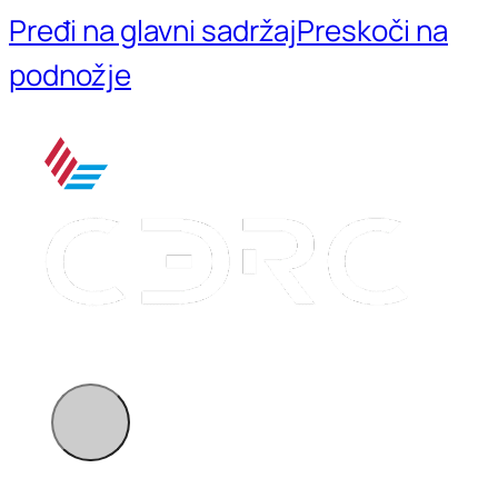
Pređi na glavni sadržaj
Preskoči na
podnožje