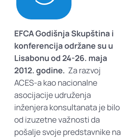
EFCA Godišnja Skupština i
konferencija
održane su
u
Lisabonu
od 24-26. maja
2012. godine.
Zа rаzvoj
ACES-а kаo nаcionаlne
аsocijаcije udruženjа
inženjerа konsultаnаtа je bilo
od izuzetne vаžnosti dа
pošаlje svoje predstаvnike nа