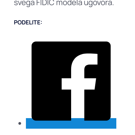
svegа FIDIC modelа ugovorа.
PODELITE: