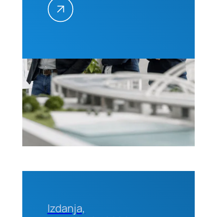
na
projektima,
25–26.
avgusta
2026.
godine u
Beogradu
Izdanja,