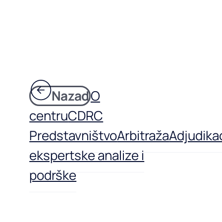
Nazad
O
centru
CDRC
Predstavništvo
Arbitraža
Adjudikac
ekspertske analize i
podrške