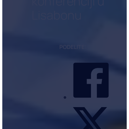
konferenciji u
Lisabonu
PODELITE: