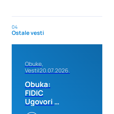
04
Ostale vesti
Obuke,
Vesti
|
20.07.2026.
Obuka:
FIDIC
Ugovori –
Primena