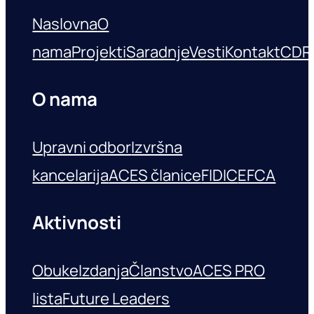
Naslovna
O
nama
Projekti
Saradnje
Vesti
Kontakt
CDR
O nama
Upravni odbor
Izvršna
kancelarija
ACES članice
FIDIC
EFCA
Aktivnosti
Obuke
Izdanja
Članstvo
ACES PRO
lista
Future Leaders