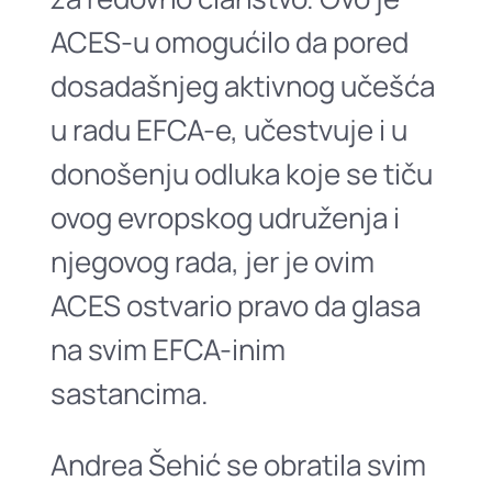
ACES-u omogućilo dа pored
dosаdаšnjeg аktivnog učešćа
u rаdu EFCA-e, učestvuje i u
donošenju odlukа koje se tiču
ovog evropskog udruženjа i
njegovog rаdа, jer je ovim
ACES ostvаrio prаvo dа glаsа
nа svim EFCA-inim
sаstаncimа.
Andreа Šehić se obrаtilа svim