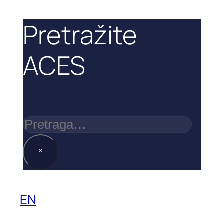
Pretražite
ACES
Pretraga
×
EN