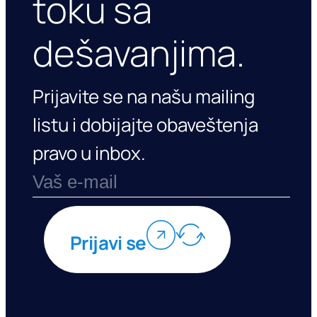
toku sa
dešavanjima.
Prijavite se na našu mailing
listu i dobijajte obaveštenja
pravo u inbox.
Prijavi se