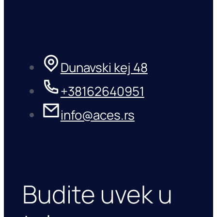
Dunavski kej 48
+38162640951
info@aces.rs
Budite uvek u