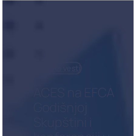
Nazad na vesti
ACES na EFCA
Godišnjoj
Skupštini i