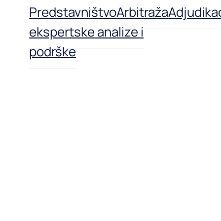
Predstavništvo
Arbitraža
Adjudikac
ekspertske analize i
podrške