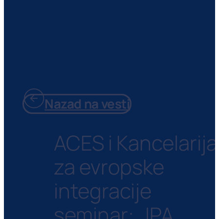
Nazad na vesti
ACES i Kancelarija
za evropske
integracije
seminar: „IPA