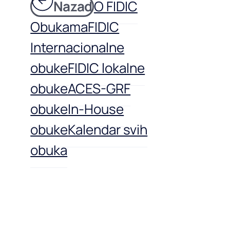
Nazad
O FIDIC
Obukama
FIDIC
Internacionalne
obuke
FIDIC lokalne
obuke
ACES-GRF
obuke
In-House
obuke
Kalendar svih
obuka