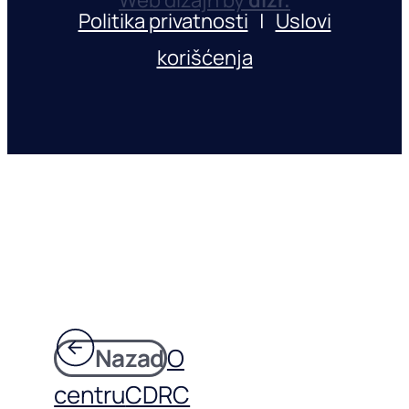
Politika privatnosti
|
Uslovi
korišćenja
Nazad
O
centru
CDRC