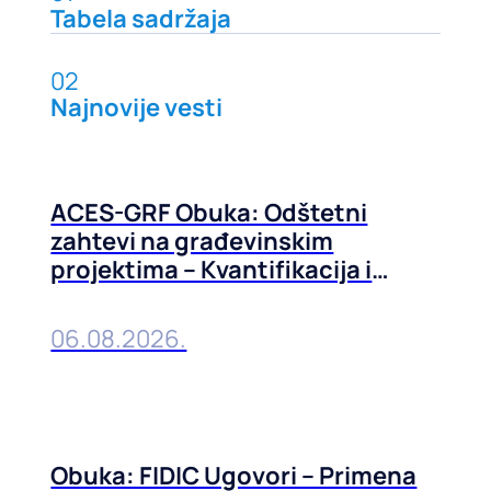
Tabela sadržaja
02
Najnovije vesti
ACES-GRF Obuka: Odštetni
zahtevi na građevinskim
projektima – Kvantifikacija i
prevencija, 01-02. septembra
2026. u Beogradu
06.08.2026.
Obuka: FIDIC Ugovori – Primena