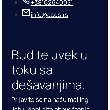
+38162640951
info@aces.rs
Budite uvek u
toku sa
dešavanjima.
Prijavite se na našu mailing
listu i dobijajte obaveštenja