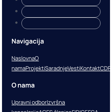
Navigacija
Naslovna
O
nama
Projekti
Saradnje
Vesti
Kontakt
CDR
O nama
Upravni odbor
Izvršna