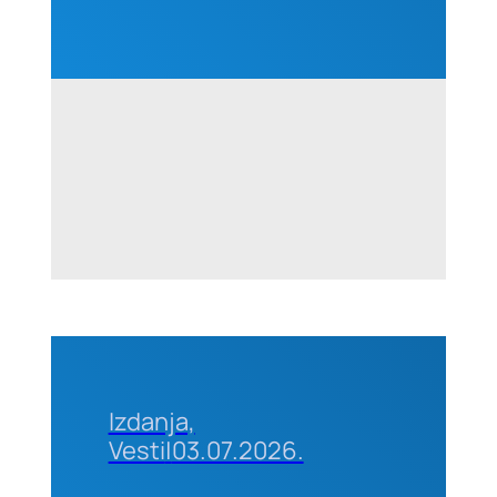
projektima,
25–26.
avgusta
2026.
godine u
Beogradu
Izdanja,
Vesti
|
03.07.2026.