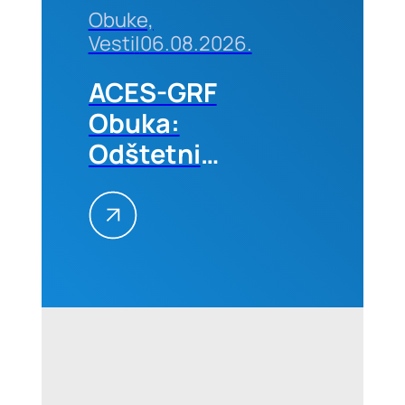
Obuke,
Vesti
|
06.08.2026.
ACES-GRF
Obuka:
Odštetni
zahtevi na
građevinskim
projektima
–
Kvantifikacija
i
prevencija,
01-02.