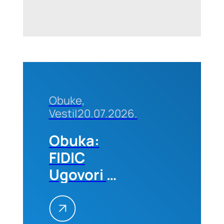
septembra
2026. u
Beogradu
Obuke,
Vesti
|
20.07.2026.
Obuka:
FIDIC
Ugovori –
Primena
na