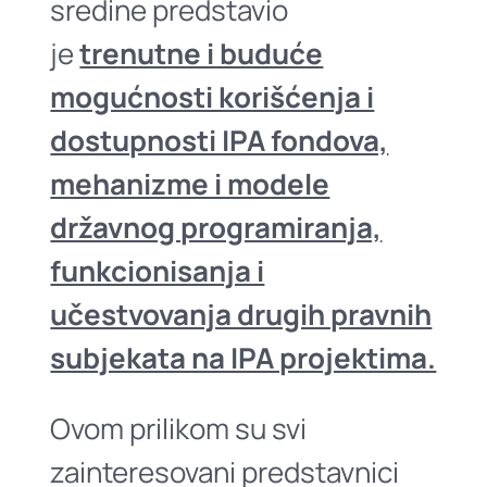
sredine predstavio
je
trenutne i buduće
mogućnosti korišćenja i
dostupnosti IPA fondova,
mehanizme i modele
državnog programiranja,
funkcionisanja i
učestvovanja drugih pravnih
subjekata na IPA projektima.
Ovom prilikom su svi
zainteresovani predstavnici