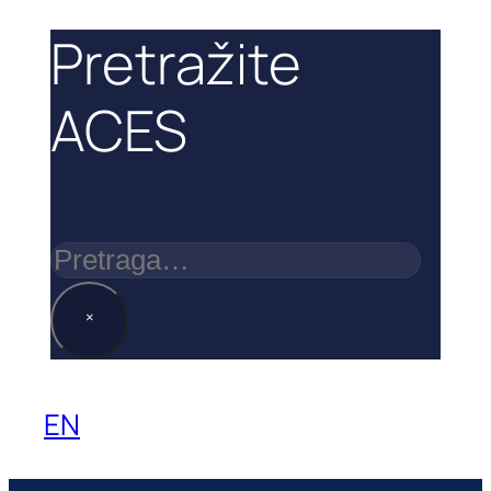
Pretražite
ACES
Pretraga
×
EN