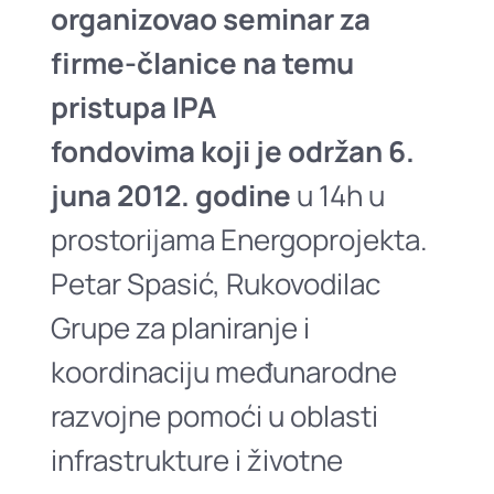
organizovao seminar za
firme-članice na temu
pristupa IPA
fondovima
koji
je održan 6.
juna 2012.
godine
u 14h u
prostorijama Energoprojekta.
Petar Spasić, Rukovodilac
Grupe za planiranje i
koordinaciju međunarodne
razvojne pomoći u oblasti
infrastrukture i životne