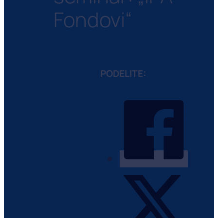
Fondovi“
PODELITE: