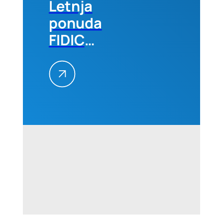
Letnja
ponuda
FIDIC
izdanja