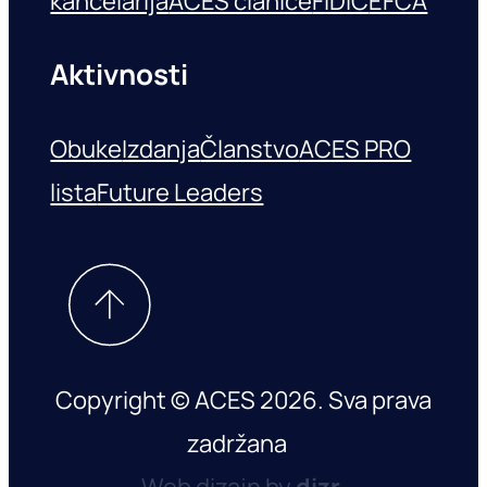
kancelarija
ACES članice
FIDIC
EFCA
Aktivnosti
Obuke
Izdanja
Članstvo
ACES PRO
lista
Future Leaders
Copyright © ACES 2026. Sva prava
zadržana
Web dizajn by
dizr.