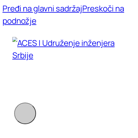
Pređi na glavni sadržaj
Preskoči na
podnožje