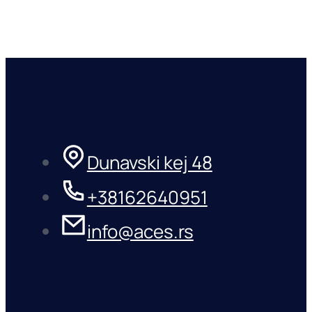
Dunavski kej 48
+38162640951
info@aces.rs