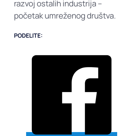
razvoj ostalih industrija –
početak umreženog društva.
PODELITE: