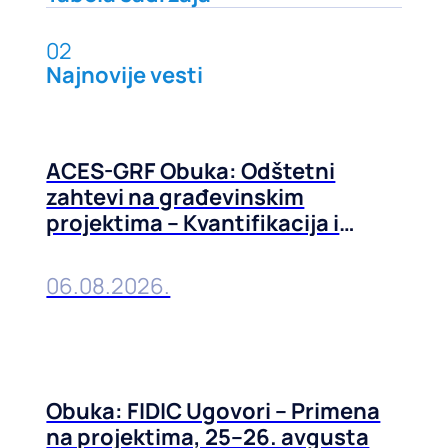
02
Najnovije vesti
ACES-GRF Obuka: Odštetni
zahtevi na građevinskim
projektima – Kvantifikacija i
prevencija, 01-02. septembra
2026. u Beogradu
06.08.2026.
Obuka: FIDIC Ugovori – Primena
na projektima, 25–26. avgusta