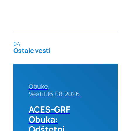
04
Ostale vesti
Obuke,
Vesti
|
06.08.2026.
ACES-GRF
Obuka:
Odštetni