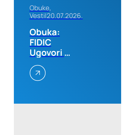
Obuke,
Vesti
|
20.07.2026.
Obuka:
FIDIC
Ugovori –
Primena
na
projektima,
25–26.
avgusta
2026.
godine u
Beogradu