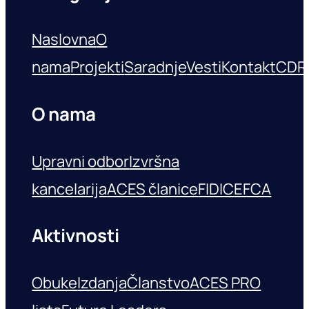
Naslovna
O
nama
Projekti
Saradnje
Vesti
Kontakt
CDR
O nama
Upravni odbor
Izvršna
kancelarija
ACES članice
FIDIC
EFCA
Aktivnosti
Obuke
Izdanja
Članstvo
ACES PRO