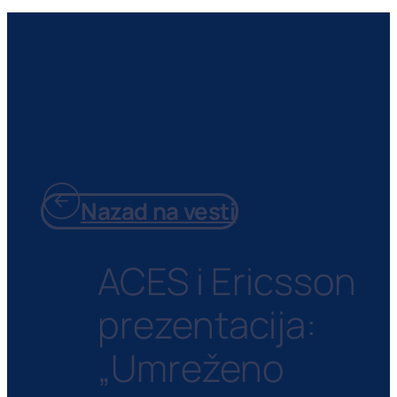
Nazad na vesti
ACES i Ericsson
prezentacija:
„Umreženo