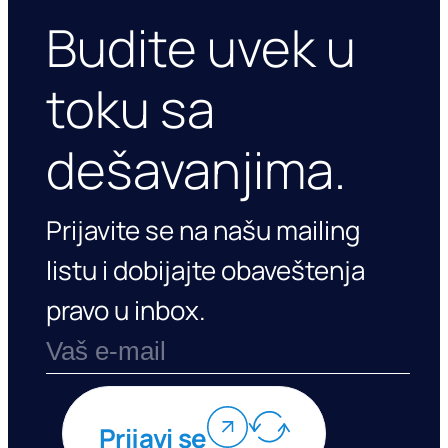
Budite uvek u
toku sa
dešavanjima.
Prijavite se na našu mailing
listu i dobijajte obaveštenja
pravo u inbox.
Prijavi se