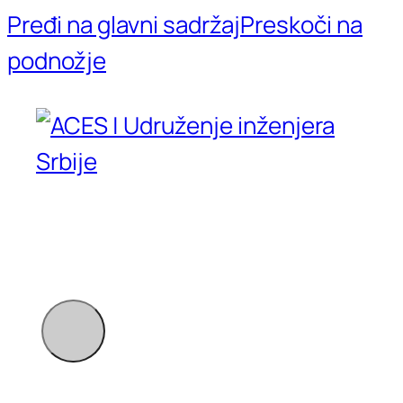
Pređi na glavni sadržaj
Preskoči na
podnožje