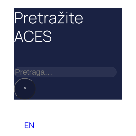
Pretražite
ACES
Pretraga
×
EN