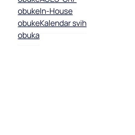
obuke
In-House
obuke
Kalendar svih
obuka