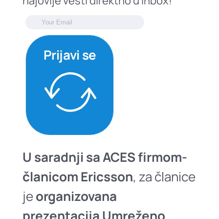
najovije vesti direktno u inbox!
Prijavi se
U saradnji sa ACES firmom-
članicom Ericsson
, za članice
je
organizovana
prezentacija
Umreženo