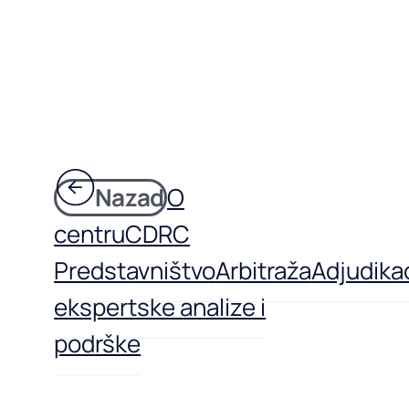
Nazad
O
centru
CDRC
Predstavništvo
Arbitraža
Adjudikac
ekspertske analize i
podrške