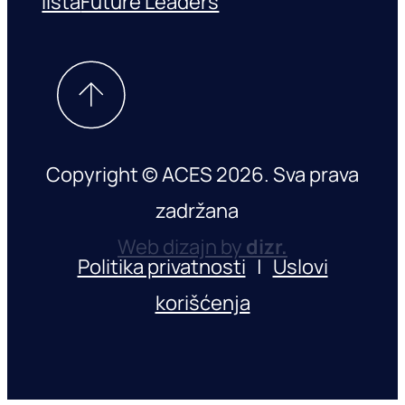
lista
Future Leaders
Copyright © ACES 2026. Sva prava
zadržana
Web dizajn by
dizr.
Politika privatnosti
|
Uslovi
korišćenja