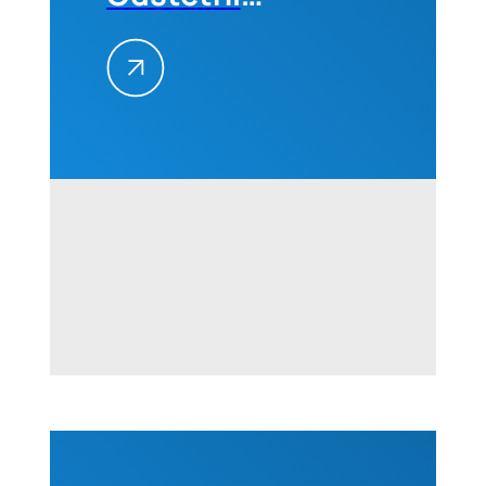
zahtevi na
građevinskim
projektima
–
Kvantifikacija
i
prevencija,
01-02.
septembra
2026. u
Beogradu